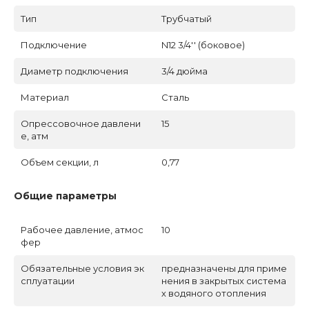
Тип
Трубчатый
Подключение
N12 3/4'' (боковое)
Диаметр подключения
3/4 дюйма
Материал
Сталь
Опрессовочное давлени
15
е, атм
Объем секции, л
0,77
Общие параметры
Рабочее давление, атмос
10
фер
Обязательные условия эк
предназначены для приме
сплуатации
нения в закрытых система
х водяного отопления