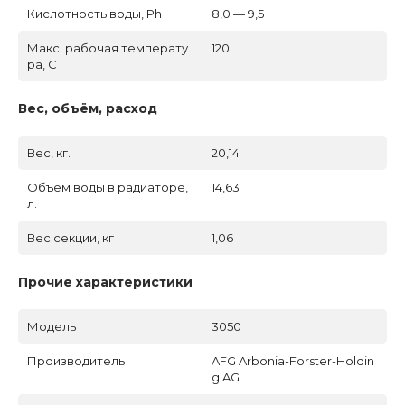
Кислотность воды, Ph
8,0 — 9,5
Макс. рабочая температу
120
ра, C
Вес, объём, расход
Вес, кг.
20,14
Объем воды в радиаторе,
14,63
л.
Вес секции, кг
1,06
Прочие характеристики
Модель
3050
Производитель
AFG Arbonia-Forster-Holdin
g AG