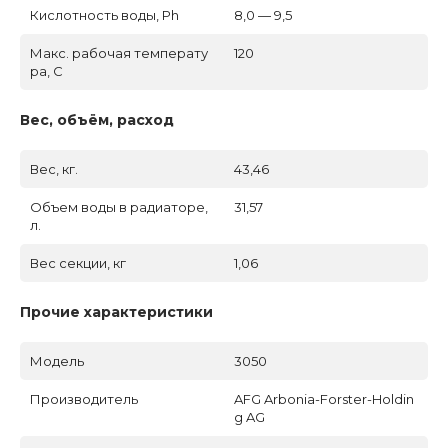
Кислотность воды, Ph
8,0 — 9,5
Макс. рабочая температу
120
ра, C
Вес, объём, расход
Вес, кг.
43,46
Объем воды в радиаторе,
31,57
л.
Вес секции, кг
1,06
Прочие характеристики
Модель
3050
Производитель
AFG Arbonia-Forster-Holdin
g AG