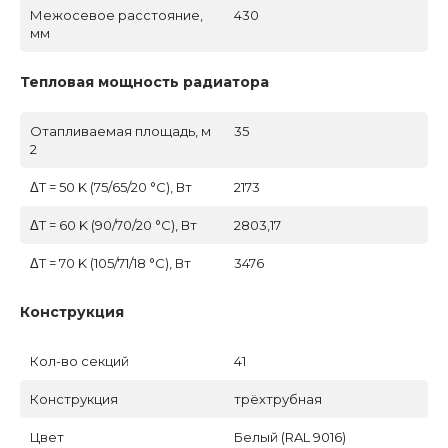
Межосевое расстояние,
430
мм
Тепловая мощность радиатора
Отапливаемая площадь, м
35
2
ΔT = 50 K (75/65/20 °C), Вт
2173
ΔT = 60 K (90/70/20 °C), Вт
2803,17
ΔT = 70 K (105/71/18 °C), Вт
3476
Конструкция
Кол-во секций
41
Конструкция
трёхтрубная
Цвет
Белый (RAL 9016)