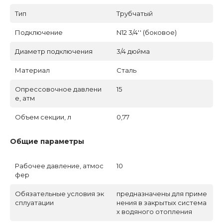
Тип
Трубчатый
Подключение
N12 3/4'' (боковое)
Диаметр подключения
3/4 дюйма
Материал
Сталь
Опрессовочное давлени
15
е, атм
Объем секции, л
0,77
Общие параметры
Рабочее давление, атмос
10
фер
Обязательные условия эк
предназначены для приме
сплуатации
нения в закрытых система
х водяного отопления