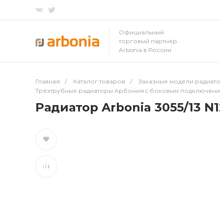
Официальный
торговый партнёр
Arbonia в России
Главная
/
Каталог товаров
/
Заказные модели радиато
Трёхтрубные радиаторы Арбония c боковым подключен
Радиатор Arbonia 3055/13 N1