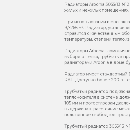
Радиаторы Arbonia 3055/13 N1
жилых и нежилых помещениях.
При использовании в многокв
9,7266 м². Радиатор, установ
справится с качественным обо
температуры, степени теплоиз
Радиаторы Arbonia гармоничн
выборе оттенка, трубчатые пр
радиаторами Аrbonia в доме бу
Радиатор имеет стандартный Б
RAL. Доступно более 200 отте
Трубчатый радиатор подключаю
теплоносителя в системе должн
105 мм и протестирован давле
выдерживать расстояние между
положенное свободное простр
Трубчатый радиатор 3055/13 N12 