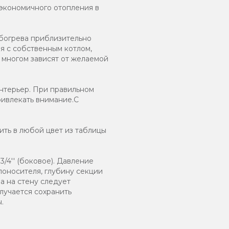
 экономичного отопления в
обогрева приблизительно
я с собственным котлом,
 многом зависят от желаемой
нтерьер. При правильном
ривлекать внимание.С
ть в любой цвет из таблицы
/4'' (боковое). Давление
лоносителя, глубину секции
а на стену следует
лучается сохранить
.