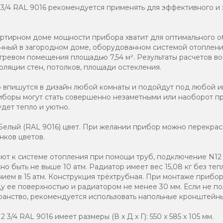
2 3/4 RAL 9016 рекомендуется применять для эффективного и
артирном доме мощности прибора хватит для оптимального 
ленный в загородном доме, оборудованном системой отоплени
гревом помещения площадью 7,54 м². Результаты расчетов во
оляции стен, потолков, площади остекления.
о впишутся в дизайн любой комнаты и подойдут под любой и
иборы могут стать совершенно незаметными или наоборот п
дет тепло и уютно.
елый (RAL 9016) цвет. При желании прибор можно перекраси
нков цветов.
т к системе отопления при помощи труб, подключение N12 3
о быть не выше 10 атм. Радиатор имеет вес 15,08 кг без теп
нием в 15 атм. Конструкция трёхтрубная. При монтаже прибор
 ее поверхностью и радиатором не менее 30 мм. Если не по
анство, рекомендуется использовать напольные кронштейны
3/4 RAL 9016 имеет размеры (В x Д x Г): 550 x 585 x 105 мм.