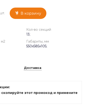
шт.
В корзину
Кол-во секций
13;
 м2
Габариты, мм
550x585x105;
Доставка
акции:
— скопируйте этот промокод и примените