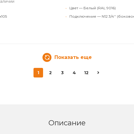
наличии
•
Цвет — Белый (RAL 9016)
x105
•
Подключение — N12 3/4'' (боково
Показать еще
1
2
3
4
12
Описание