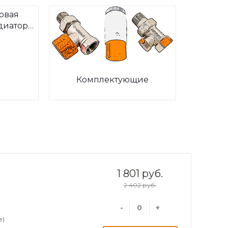
овая
диаторов
ia
Комплектующие
1 801 руб.
2 402 руб.
-
+
е)