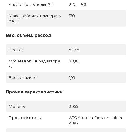
Кислотность воды, Ph
8,0 — 9,5
Макс. рабочая температу
120
ра, C
Вес, объём, расход
Вес, кг.
53,36
Объем воды в радиаторе,
38,18
л.
Вес секции, кг
1,16
Прочие характеристики
Модель
3055
Производитель
AFG Arbonia-Forster-Holdin
g AG