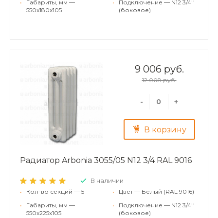
•
Габариты, мм —
•
Подключение — N12 3/4''
550x180x105
(боковое)
9 006 руб.
12 008 руб.
-
+
В корзину
Радиатор Arbonia 3055/05 N12 3/4 RAL 9016
В наличии
•
Кол-во секций — 5
•
Цвет — Белый (RAL 9016)
•
Габариты, мм —
•
Подключение — N12 3/4''
550x225x105
(боковое)