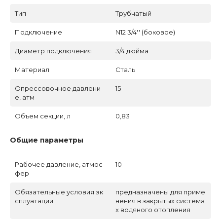
Тип
Трубчатый
Подключение
N12 3/4'' (боковое)
Диаметр подключения
3/4 дюйма
Материал
Сталь
Опрессовочное давлени
15
е, атм
Объем секции, л
0,83
Общие параметры
Рабочее давление, атмос
10
фер
Обязательные условия эк
предназначены для приме
сплуатации
нения в закрытых система
х водяного отопления