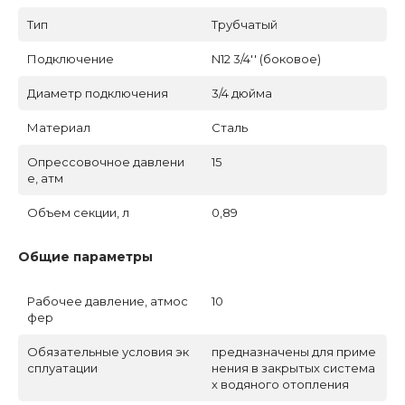
Тип
Трубчатый
Подключение
N12 3/4'' (боковое)
Диаметр подключения
3/4 дюйма
Материал
Сталь
Опрессовочное давлени
15
е, атм
Объем секции, л
0,89
Общие параметры
Рабочее давление, атмос
10
фер
Обязательные условия эк
предназначены для приме
сплуатации
нения в закрытых система
х водяного отопления