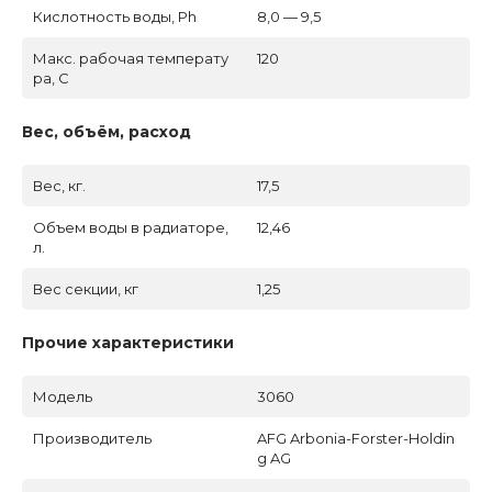
Кислотность воды, Ph
8,0 — 9,5
Макс. рабочая температу
120
ра, C
Вес, объём, расход
Вес, кг.
17,5
Объем воды в радиаторе,
12,46
л.
Вес секции, кг
1,25
Прочие характеристики
Модель
3060
Производитель
AFG Arbonia-Forster-Holdin
g AG