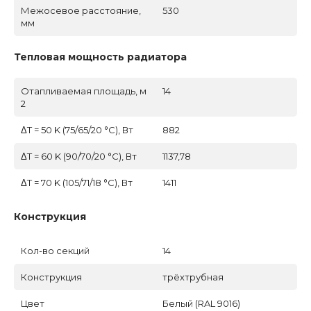
Межосевое расстояние,
530
мм
Тепловая мощность радиатора
Отапливаемая площадь, м
14
2
ΔT = 50 K (75/65/20 °C), Вт
882
ΔT = 60 K (90/70/20 °C), Вт
1137,78
ΔT = 70 K (105/71/18 °C), Вт
1411
Конструкция
Кол-во секций
14
Конструкция
трёхтрубная
Цвет
Белый (RAL 9016)