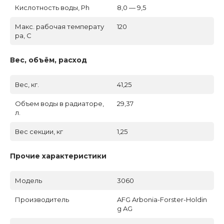
Кислотность воды, Ph
8,0 — 9,5
Макс. рабочая температу
120
ра, C
Вес, объём, расход
Вес, кг.
41,25
Объем воды в радиаторе,
29,37
л.
Вес секции, кг
1,25
Прочие характеристики
Модель
3060
Производитель
AFG Arbonia-Forster-Holdin
g AG