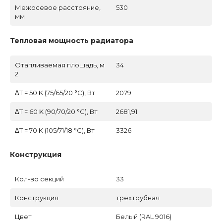
Межосевое расстояние,
530
мм
Тепловая мощность радиатора
Отапливаемая площадь, м
34
2
ΔT = 50 K (75/65/20 °C), Вт
2079
ΔT = 60 K (90/70/20 °C), Вт
2681,91
ΔT = 70 K (105/71/18 °C), Вт
3326
Конструкция
Кол-во секций
33
Конструкция
трёхтрубная
Цвет
Белый (RAL 9016)