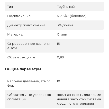
Тип
Трубчатый
Подключение
N12 3/4'' (боковое)
Диаметр подключения
3/4 дюйма
Материал
Сталь
Опрессовочное давлени
15
е, атм
Объем секции, л
0,89
Общие параметры
Рабочее давление, атмос
10
фер
Обязательные условия эк
предназначены для приме
сплуатации
нения в закрытых система
х водяного отопления