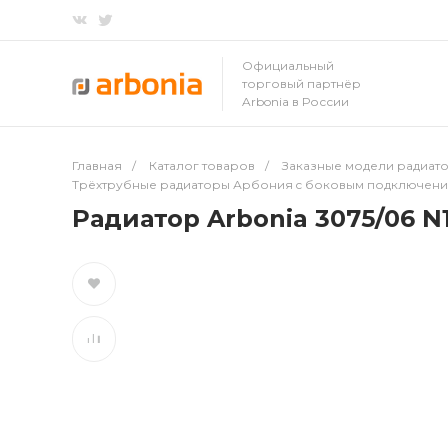
Официальный
торговый партнёр
Arbonia в России
Главная
/
Каталог товаров
/
Заказные модели радиато
Трёхтрубные радиаторы Арбония c боковым подключен
Радиатор Arbonia 3075/06 N1