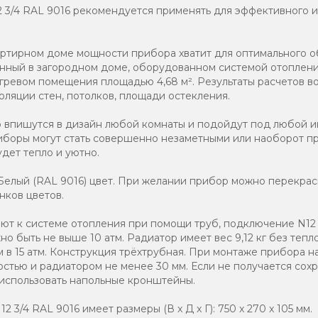
2 3/4 RAL 9016 рекомендуется применять для эффективного 
артирном доме мощности прибора хватит для оптимального 
ленный в загородном доме, оборудованном системой отоплени
гревом помещения площадью 4,68 м². Результаты расчетов в
оляции стен, потолков, площади остекления.
о впишутся в дизайн любой комнаты и подойдут под любой и
иборы могут стать совершенно незаметными или наоборот п
дет тепло и уютно.
елый (RAL 9016) цвет. При желании прибор можно перекраси
нков цветов.
т к системе отопления при помощи труб, подключение N12 3
о быть не выше 10 атм. Радиатор имеет вес 9,12 кг без тепл
 в 15 атм. Конструкция трёхтрубная. При монтаже прибора н
стью и радиатором не менее 30 мм. Если не получается со
 использовать напольные кронштейны.
 3/4 RAL 9016 имеет размеры (В x Д x Г): 750 x 270 x 105 мм.