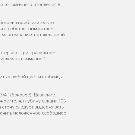
и экономичного отопления в
обогрева приблизительно
я с собственным котлом,
о многом зависят от желаемой
нтерьер. При правильном
ривлекать внимание.С
ть в любой цвет из таблицы
/4'' (боковое). Давление
оносителя, глубину секции 105
а стену следует выдерживать
хранить положенное свободное