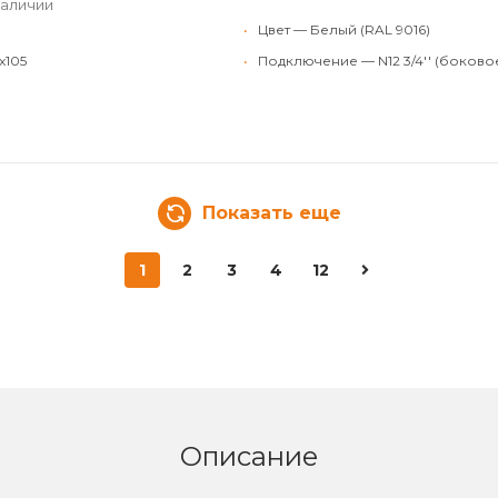
наличии
•
Цвет — Белый (RAL 9016)
x105
•
Подключение — N12 3/4'' (боково
Показать еще
1
2
3
4
12
Описание