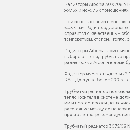
Радиаторы Arbonia 3075/06 N1
жилых и нежилых помещениях.
При использовании в многокв
6,0372 м². Радиатор, установ
справится с качественным обо
температуры, степени теплоиз
Радиаторы Arbonia гармоничн
выборе оттенка, трубчатые пр
радиаторами Аrbonia в доме бу
Радиатор имеет стандартный Б
RAL. Доступно более 200 отте
Трубчатый радиатор подключаю
теплоносителя в системе должн
мм и протестирован давлением
расстояние между ее поверхно
пространство, рекомендуется
Трубчатый радиатор 3075/06 N12