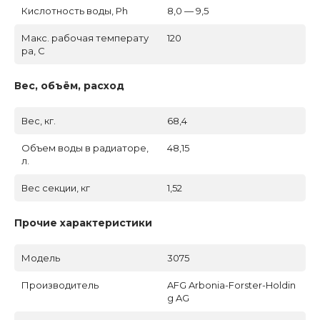
Кислотность воды, Ph
8,0 — 9,5
Макс. рабочая температу
120
ра, C
Вес, объём, расход
Вес, кг.
68,4
Объем воды в радиаторе,
48,15
л.
Вес секции, кг
1,52
Прочие характеристики
Модель
3075
Производитель
AFG Arbonia-Forster-Holdin
g AG