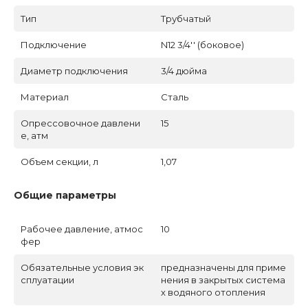
Тип
Трубчатый
Подключение
N12 3/4'' (боковое)
Диаметр подключения
3/4 дюйма
Материал
Сталь
Опрессовочное давлени
15
е, атм
Объем секции, л
1,07
Общие параметры
Рабочее давление, атмос
10
фер
Обязательные условия эк
предназначены для приме
сплуатации
нения в закрытых система
х водяного отопления