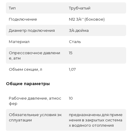
Тип
Трубчатый
Подключение
N12 3/4'' (боковое)
Диаметр подключения
3/4 дюйма
Материал
Сталь
Опрессовочное давлени
15
е, атм
Объем секции, л
1,07
Общие параметры
Рабочее давление, атмос
10
фер
Обязательные условия эк
предназначены для приме
сплуатации
нения в закрытых система
х водяного отопления