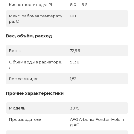
Кислотность воды, Ph
8,0 — 9,5
Макс. рабочая температу
120
ра, C
Вес, объём, расход
Вес, кг.
72,96
Объем воды в радиаторе,
51,36
л.
Вес секции, кг
1,52
Прочие характеристики
Модель
3075
Производитель
AFG Arbonia-Forster-Holdin
g AG