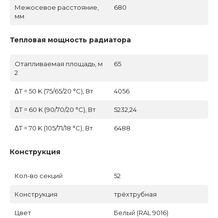
Межосевое расстояние,
680
мм
Тепловая мощность радиатора
Отапливаемая площадь, м
65
2
ΔT = 50 K (75/65/20 °C), Вт
4056
ΔT = 60 K (90/70/20 °C), Вт
5232,24
ΔT = 70 K (105/71/18 °C), Вт
6488
Конструкция
Кол-во секций
52
Конструкция
трёхтрубная
Цвет
Белый (RAL 9016)