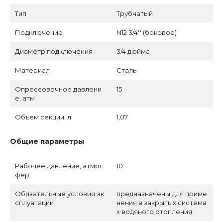
Тип
Трубчатый
Подключение
N12 3/4'' (боковое)
Диаметр подключения
3/4 дюйма
Материал
Сталь
Опрессовочное давлени
15
е, атм
Объем секции, л
1,07
Общие параметры
Рабочее давление, атмос
10
фер
Обязательные условия эк
предназначены для приме
сплуатации
нения в закрытых система
х водяного отопления