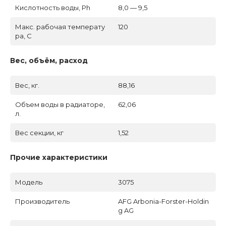
Кислотность воды, Ph
8,0 — 9,5
Макс. рабочая температу
120
ра, C
Вес, объём, расход
Вес, кг.
88,16
Объем воды в радиаторе,
62,06
л.
Вес секции, кг
1,52
Прочие характеристики
Модель
3075
Производитель
AFG Arbonia-Forster-Holdin
g AG