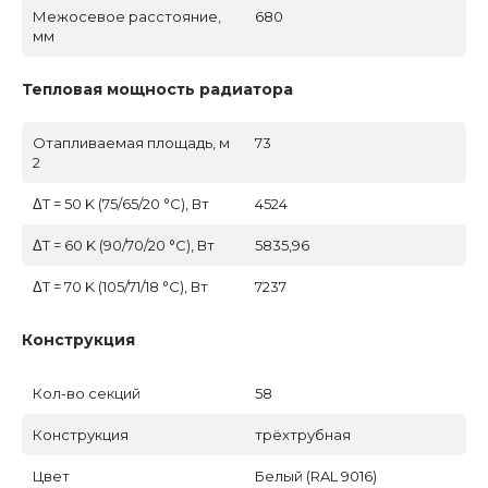
Межосевое расстояние,
680
мм
Тепловая мощность радиатора
Отапливаемая площадь, м
73
2
ΔT = 50 K (75/65/20 °C), Вт
4524
ΔT = 60 K (90/70/20 °C), Вт
5835,96
ΔT = 70 K (105/71/18 °C), Вт
7237
Конструкция
Кол-во секций
58
Конструкция
трёхтрубная
Цвет
Белый (RAL 9016)