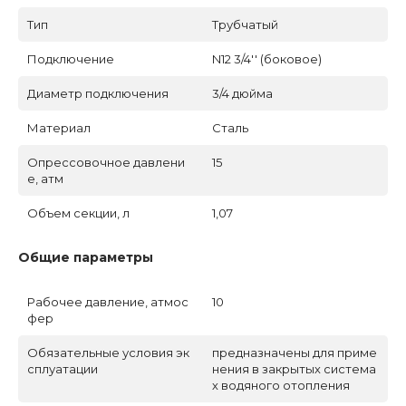
Тип
Трубчатый
Подключение
N12 3/4'' (боковое)
Диаметр подключения
3/4 дюйма
Материал
Сталь
Опрессовочное давлени
15
е, атм
Объем секции, л
1,07
Общие параметры
Рабочее давление, атмос
10
фер
Обязательные условия эк
предназначены для приме
сплуатации
нения в закрытых система
х водяного отопления