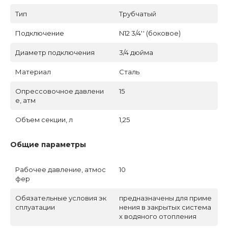
Тип
Трубчатый
Подключение
N12 3/4'' (боковое)
Диаметр подключения
3/4 дюйма
Материал
Сталь
Опрессовочное давлени
15
е, атм
Объем секции, л
1,25
Общие параметры
Рабочее давление, атмос
10
фер
Обязательные условия эк
предназначены для приме
сплуатации
нения в закрытых система
х водяного отопления