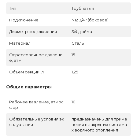
Тип
Трубчатый
Подключение
N12 3/4'' (боковое)
Диаметр подключения
3/4 дюйма
Материал
Сталь
Опрессовочное давлени
15
е, атм
Объем секции, л
1,25
Общие параметры
Рабочее давление, атмос
10
фер
Обязательные условия эк
предназначены для приме
сплуатации
нения в закрытых система
х водяного отопления