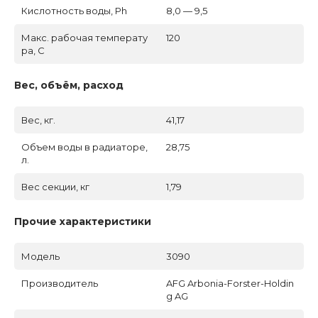
Кислотность воды, Ph
8,0 — 9,5
Макс. рабочая температу
120
ра, C
Вес, объём, расход
Вес, кг.
41,17
Объем воды в радиаторе,
28,75
л.
Вес секции, кг
1,79
Прочие характеристики
Модель
3090
Производитель
AFG Arbonia-Forster-Holdin
g AG