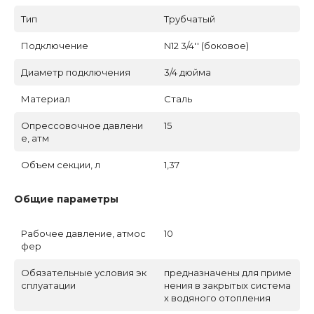
Тип
Трубчатый
Подключение
N12 3/4'' (боковое)
Диаметр подключения
3/4 дюйма
Материал
Сталь
Опрессовочное давлени
15
е, атм
Объем секции, л
1,37
Общие параметры
Рабочее давление, атмос
10
фер
Обязательные условия эк
предназначены для приме
сплуатации
нения в закрытых система
х водяного отопления