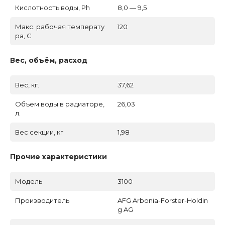
Кислотность воды, Ph
8,0 — 9,5
Макс. рабочая температу
120
ра, C
Вес, объём, расход
Вес, кг.
37,62
Объем воды в радиаторе,
26,03
л.
Вес секции, кг
1,98
Прочие характеристики
Модель
3100
Производитель
AFG Arbonia-Forster-Holdin
g AG