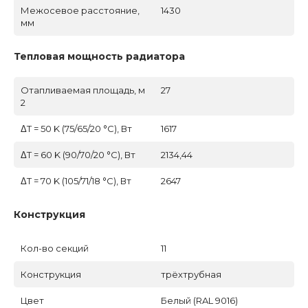
Межосевое расстояние,
1430
мм
Тепловая мощность радиатора
Отапливаемая площадь, м
27
2
ΔT = 50 K (75/65/20 °C), Вт
1617
ΔT = 60 K (90/70/20 °C), Вт
2134,44
ΔT = 70 K (105/71/18 °C), Вт
2647
Конструкция
Кол-во секций
11
Конструкция
трёхтрубная
Цвет
Белый (RAL 9016)