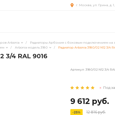
г. Москва, ул. Грина, д. 1
ров Arbonia
/
Радиаторы Арбония с боковым подключением на 
ием
/
Arbonia модель 3180
/
Радиатор Arbonia 3180/02 N12 3/4 R
2 3/4 RAL 9016
Артикул:
3180/02 N12 3/4 RA
Под за
9 612 руб.
12 816 руб.
-25%