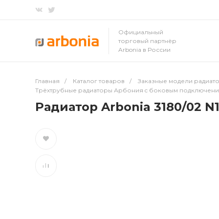
Официальный
торговый партнёр
Arbonia в России
Главная
/
Каталог товаров
/
Заказные модели радиато
Трёхтрубные радиаторы Арбония c боковым подключен
Радиатор Arbonia 3180/02 N1