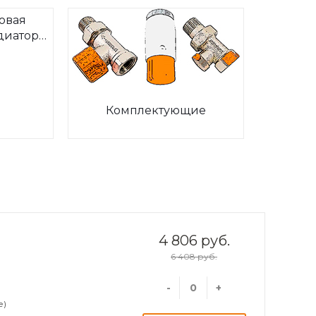
овая
диаторов
ia
Комплектующие
4 806 руб.
6 408 руб.
-
+
е)