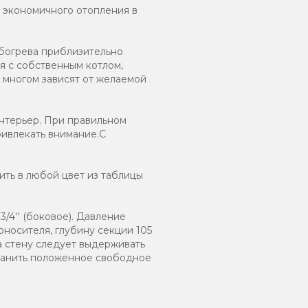
и экономичного отопления в
обогрева приблизительно
я с собственным котлом,
 многом зависят от желаемой
нтерьер. При правильном
ривлекать внимание.С
ть в любой цвет из таблицы
/4'' (боковое). Давление
оносителя, глубину секции 105
а стену следует выдерживать
хранить положенное свободное