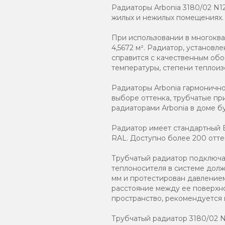
Радиаторы Arbonia 3180/02 N1
жилых и нежилых помещениях.
При использовании в многокв
4,5672 м². Радиатор, установ
справится с качественным обо
температуры, степени теплоиз
Радиаторы Arbonia гармоничн
выборе оттенка, трубчатые пр
радиаторами Аrbonia в доме бу
Радиатор имеет стандартный Б
RAL. Доступно более 200 отте
Трубчатый радиатор подключаю
теплоносителя в системе должн
мм и протестирован давлением
расстояние между ее поверхно
пространство, рекомендуется
Трубчатый радиатор 3180/02 N12