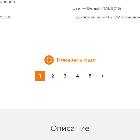
наличии
•
Цвет — Белый (RAL 9016)
05x105
•
Подключение — N12 3/4'' (боково
Показать еще
1
2
3
4
5
Описание