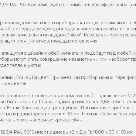
2 3/4 RAL 9016 рекомендуется применять для эффективного 
артирном доме мощности прибора хватит для оптимального 
ленный в загородном доме, оборудованном системой отоплени
гревом помещения площадью 3,46 м². Результаты расчетов во
оляции стен, потолков, площади остекления.
о впишутся в дизайн любой комнаты и подойдут под любой и
иборы могут стать совершенно незаметными или наоборот п
дет тепло и уютно.
елый (RAL 9016) цвет. При желании прибор можно перекраси
нков цветов.
т к системе отопления при помощи труб, подключение N12 3
о быть не выше 10 атм. Радиатор имеет вес 6,86 кг без тепл
 в 15 атм. Конструкция трёхтрубная. При монтаже прибора н
стью и радиатором не менее 30 мм. Если не получается со
 использовать напольные кронштейны.
 3/4 RAL 9016 имеет размеры (В x Д x Г): 1800 x 90 x 105 мм.