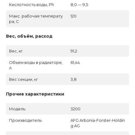
Кислотность воды, Ph
8,0 — 9,5
Макс. рабочая температу
120
ра, C
Вес, объём, расход
Вес, кг.
91,2
Объем воды в радиаторе,
61,44
л.
Вес секции, кг
3,8
Прочие характеристики
Модель
3200
Производитель
AFG Arbonia-Forster-Holdin
g AG