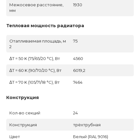
Межосевое расстояние,
1930
мм
Тепловая мощность радиатора
Отапливаемая площадь, м
75
2
ΔT = 50 K (75/65/20 °C), Вт
4560
ΔT = 60 K (90/70/20 °C), Вт
6019,2
ΔT = 70 K (105/71/18 °C), Вт
7464
Конструкция
Кол-во секций
24
Конструкция
трёхтрубная
Цвет
Белый (RAL 9016)