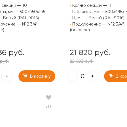
 секций — 10
•
Кол-во секций — 11
ты, мм — 500x450x145
•
Габариты, мм — 500x495x1
— Белый (RAL 9016)
•
Цвет — Белый (RAL 9016)
чение — N12 3/4''
•
Подключение — N12 3/4''
е)
(боковое)
36 руб.
21 820 руб.
руб.
29 093 руб.
В корзину
В ко