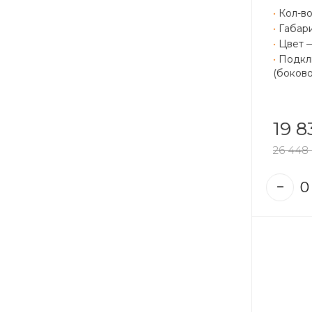
•
Кол-во
•
Габари
•
Цвет 
•
Подклю
(боково
19 8
26 448 