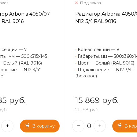
аказ
Под заказ
ор Arbonia 4050/07
Радиатор Arbonia 4050/
4 RAL 9016
N12 3/4 RAL 9016
 секций — 7
•
Кол-во секций — 8
ты, мм — 500x315x145
•
Габариты, мм — 500x360x1
— Белый (RAL 9016)
•
Цвет — Белый (RAL 9016)
чение — N12 3/4''
•
Подключение — N12 3/4''
е)
(боковое)
85 руб.
15 869 руб.
руб.
21 158 руб.
В корзину
В ко