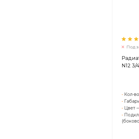
Под з
Радиат
N12 3/
•
Кол-во
•
Габари
•
Цвет 
•
Подклю
(боково