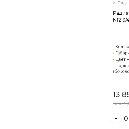
Под з
Радиат
N12 3/
•
Кол-во
•
Габари
•
Цвет 
•
Подклю
(боково
13 8
18 514 