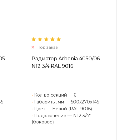
Под заказ
05
Радиатор Arbonia 4050/06
N12 3/4 RAL 9016
•
Кол-во секций — 6
45
•
Габариты, мм — 500x270x145
•
Цвет — Белый (RAL 9016)
•
Подключение — N12 3/4''
(боковое)