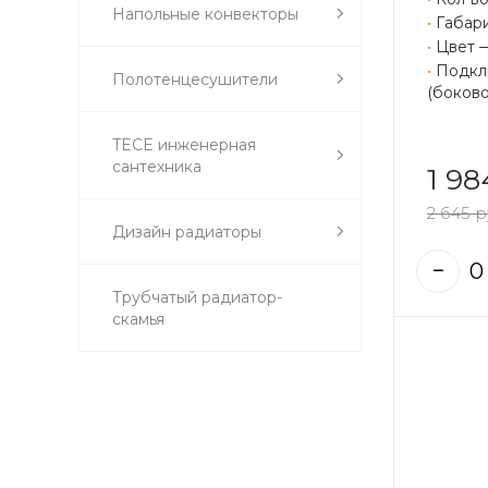
Напольные конвекторы
•
Габари
•
Цвет 
•
Подклю
Полотенцесушители
(боково
TECE инженерная
сантехника
1 98
2 645 р
Дизайн радиаторы
Трубчатый радиатор-
скамья