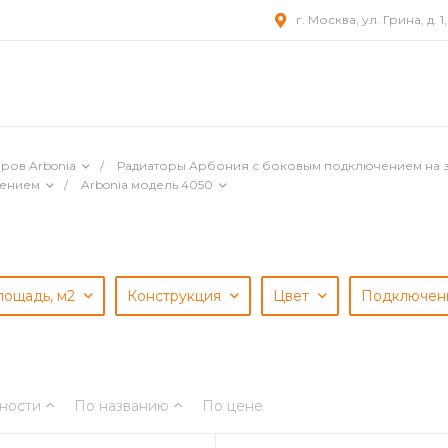
г. Москва, ул. Грина, д. 1
ров Arbonia
/
Радиаторы Арбония с боковым подключением на 
чением
/
Arbonia модель 4050
лощадь, м2
Конструкция
Цвет
Подключе
ности
По названию
По цене