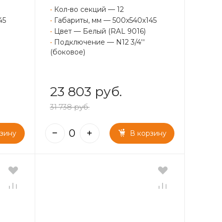
•
Кол-во секций — 12
45
•
Габариты, мм — 500x540x145
•
Цвет — Белый (RAL 9016)
•
Подключение — N12 3/4''
(боковое)
23 803 руб.
31 738 руб.
рзину
В корзину