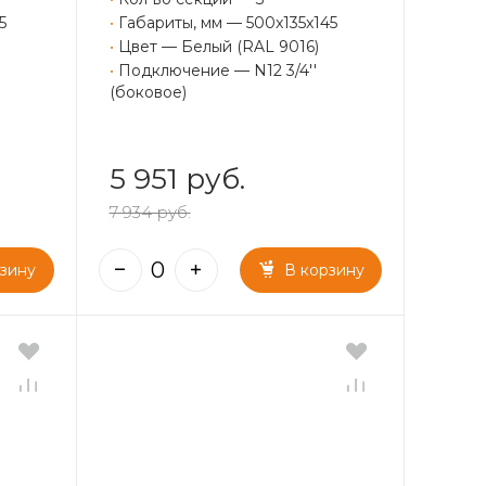
5
•
Габариты, мм — 500x135x145
•
Цвет — Белый (RAL 9016)
•
Подключение — N12 3/4''
(боковое)
5 951 руб.
7 934 руб.
рзину
В корзину