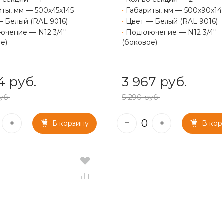
ты, мм — 500x45x145
•
Габариты, мм — 500x90x14
— Белый (RAL 9016)
•
Цвет — Белый (RAL 9016)
чение — N12 3/4''
•
Подключение — N12 3/4''
е)
(боковое)
4 руб.
3 967 руб.
уб.
5 290 руб.
В корзину
В ко