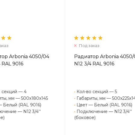
аказ
Под заказ
ор Arbonia 4050/04
Радиатор Arbonia 4050/
4 RAL 9016
N12 3/4 RAL 9016
 секций — 4
•
Кол-во секций — 5
ты, мм — 500x180x145
•
Габариты, мм — 500x225x1
— Белый (RAL 9016)
•
Цвет — Белый (RAL 9016)
чение — N12 3/4''
•
Подключение — N12 3/4''
е)
(боковое)