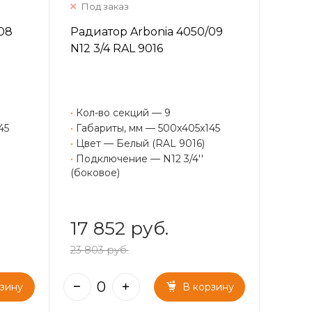
Под заказ
08
Радиатор Arbonia 4050/09
N12 3/4 RAL 9016
•
Кол-во секций — 9
45
•
Габариты, мм — 500x405x145
•
Цвет — Белый (RAL 9016)
•
Подключение — N12 3/4''
(боковое)
17 852 руб.
23 803 руб.
рзину
В корзину