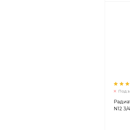
Под з
Радиат
N12 3/