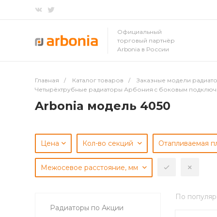
Официальный
торговый партнёр
Arbonia в России
Главная
/
Каталог товаров
/
Заказные модели радиато
Четырёхтрубные радиаторы Арбония c боковым подклю
Arbonia модель 4050
Цена
Кол-во секций
Отапливаемая п
Межосевое расстояние, мм
По популяр
Радиаторы по Акции