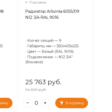
Под заказ
08
Радиатор Arbonia 6055/09
N12 3/4 RAL 9016
•
Кол-во секций — 9
25
•
Габариты, мм — 550x405x225
•
Цвет — Белый (RAL 9016)
•
Подключение — N12 3/4''
(боковое)
25 763 руб.
34 350 руб.
рзину
В корзину