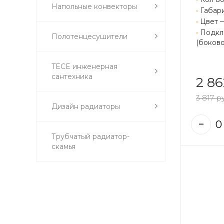
Напольные конвекторы
•
Габари
•
Цвет 
•
Подклю
Полотенцесушители
(боково
TECE инженерная
сантехника
2 86
3 817 р
Дизайн радиаторы
Трубчатый радиатор-
скамья