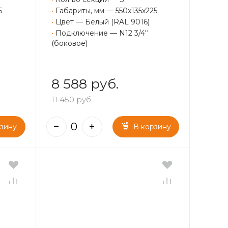
5
•
Габариты, мм — 550x135x225
•
Цвет — Белый (RAL 9016)
•
Подключение — N12 3/4''
(боковое)
8 588 руб.
11 450 руб.
рзину
В корзину