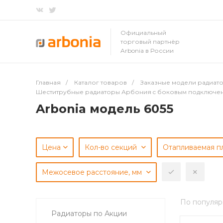
Официальный
торговый партнёр
Arbonia в России
Главная
/
Каталог товаров
/
Заказные модели радиато
Шеститрубные радиаторы Арбония c боковым подключе
Arbonia модель 6055
Цена
Кол-во секций
Отапливаемая п
Межосевое расстояние, мм
По популяр
Радиаторы по Акции