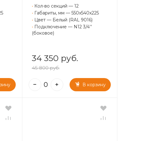
•
Кол-во секций — 12
25
•
Габариты, мм — 550x540x225
•
Цвет — Белый (RAL 9016)
•
Подключение — N12 3/4''
(боковое)
34 350 руб.
45 800 руб.
рзину
В корзину