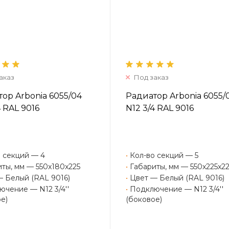
аказ
Под заказ
ор Arbonia 6055/04
Радиатор Arbonia 6055/
4 RAL 9016
N12 3/4 RAL 9016
 секций — 4
•
Кол-во секций — 5
ты, мм — 550x180x225
•
Габариты, мм — 550x225x2
— Белый (RAL 9016)
•
Цвет — Белый (RAL 9016)
чение — N12 3/4''
•
Подключение — N12 3/4''
е)
(боковое)