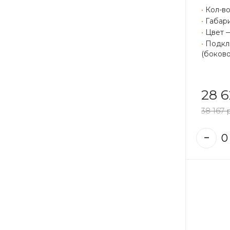
•
Кол-во
•
Габари
•
Цвет 
•
Подклю
(боково
28 6
38 167 