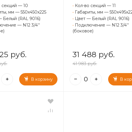
 секций — 10
•
Кол-во секций — 11
ты, мм — 550x450x225
•
Габариты, мм — 550x495x2
— Белый (RAL 9016)
•
Цвет — Белый (RAL 9016)
чение — N12 3/4''
•
Подключение — N12 3/4''
е)
(боковое)
25 руб.
31 488 руб.
руб.
41 983 руб.
В корзину
В ко