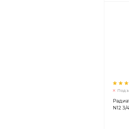
Под з
Радиат
N12 3/