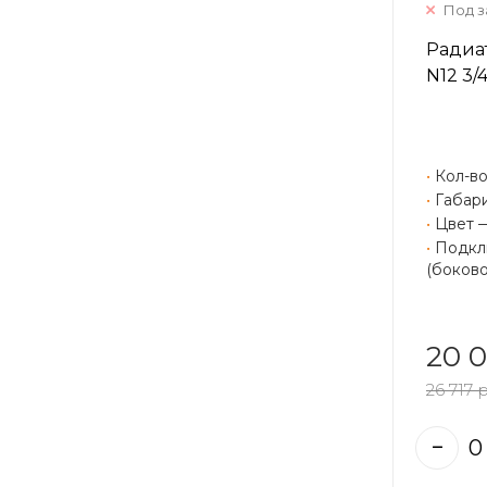
Под з
Радиат
N12 3/
•
Кол-во
•
Габари
•
Цвет 
•
Подклю
(боково
20 0
26 717 