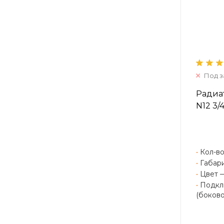
Под з
Радиат
N12 3/
•
Кол-во
•
Габари
•
Цвет 
•
Подклю
(боково