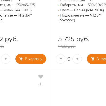
ты, мм — 550x45x225
•
Габариты, мм — 550x90x22
— Белый (RAL 9016)
•
Цвет — Белый (RAL 9016)
чение — N12 3/4''
•
Подключение — N12 3/4''
е)
(боковое)
2 руб.
5 725 руб.
уб.
7 633 руб.
В корзину
В ко