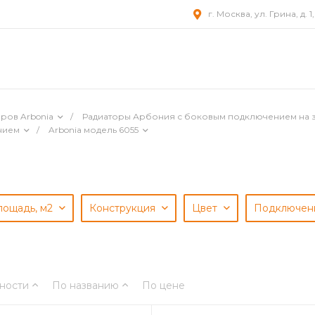
г. Москва, ул. Грина, д. 1
ров Arbonia
/
Радиаторы Арбония с боковым подключением на 
нием
/
Arbonia модель 6055
лощадь, м2
Конструкция
Цвет
Подключе
ности
По названию
По цене