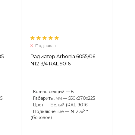
Под заказ
05
Радиатор Arbonia 6055/06
N12 3/4 RAL 9016
•
Кол-во секций — 6
25
•
Габариты, мм — 550x270x225
•
Цвет — Белый (RAL 9016)
•
Подключение — N12 3/4''
(боковое)