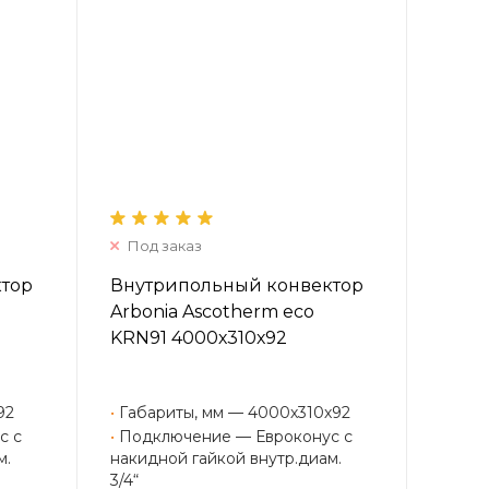
Под заказ
ктор
Внутрипольный конвектор
Arbonia Ascotherm eco
KRN91 4000х310х92
92
•
Габариты, мм — 4000х310х92
с с
•
Подключение — Евроконус с
м.
накидной гайкой внутр.диам.
3/4“