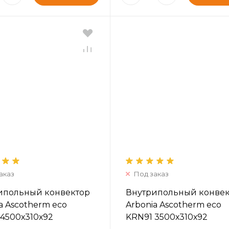
аказ
Под заказ
ипольный конвектор
Внутрипольный конве
a Ascotherm eco
Arbonia Ascotherm eco
 4500х310х92
KRN91 3500х310х92