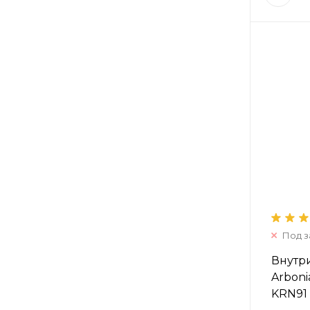
Под з
Внутр
Arboni
KRN91