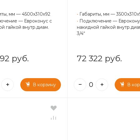
иты, мм — 4500х310х92
•
Габариты, мм — 3500х310х
ючение — Евроконус с
•
Подключение — Еврокону
й гайкой внутр.диам.
накидной гайкой внутр.диа
3/4“
92 руб.
72 322 руб.
В корзину
В ко