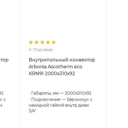
Под заказ
ктор
Внутрипольный конвектор
Arbonia Ascotherm eco
KRN91 2000х310х92
92
•
Габариты, мм — 2000х310х92
с с
•
Подключение — Евроконус с
м.
накидной гайкой внутр.диам.
3/4“