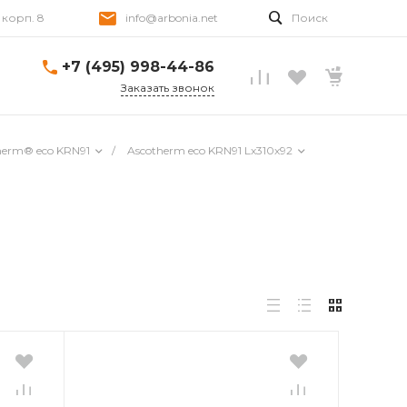
, корп. 8
info@arbonia.net
Поиск
+7 (495) 998-44-86
Заказать звонок
herm® eco KRN91
/
Ascotherm eco KRN91 Lх310х92