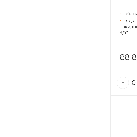
•
Габар
•
Подкл
накидно
3/4“
88 8