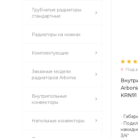
Трубчатые радиаторы
стандартные
Радиаторы на ножках
Комплектующие
Под з
Заказные модели
радиаторов Arbonia
Внутр
Arboni
KRN91 
Внутрипольные
конвекторы
•
Габари
Напольные конвекторы
•
Подкл
накидно
3/4“