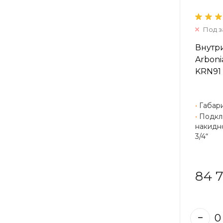
Под з
Внутр
Arboni
KRN91
•
Габари
•
Подкл
накидно
3/4“
84 7