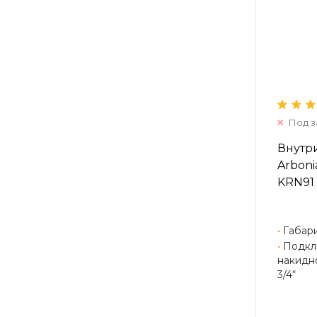
Под з
Внутр
Arboni
KRN91 
•
Габари
•
Подкл
накидно
3/4“