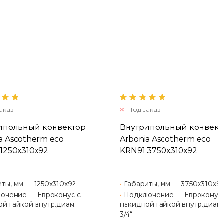
аказ
Под заказ
ипольный конвектор
Внутрипольный конве
a Ascotherm eco
Arbonia Ascotherm eco
1250х310х92
KRN91 3750х310х92
ты, мм — 1250х310х92
•
Габариты, мм — 3750х310х
ючение — Евроконус с
•
Подключение — Еврокону
й гайкой внутр.диам.
накидной гайкой внутр.диа
3/4“