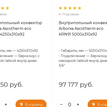
аказ
Под заказ
ипольный конвектор
Внутрипольный конве
a Ascotherm eco
Arbonia Ascotherm eco
 4250х310х92
KRN91 5000х310х92
ты, мм — 4250х310х92
•
Габариты, мм — 5000х310
ючение — Евроконус с
•
Подключение — Еврокону
й гайкой внутр.диам.
накидной гайкой внутр.диа
3/4“
50 руб.
97 177 руб.
В корзину
В ко