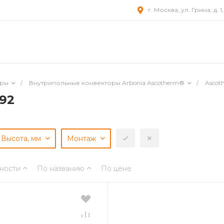
г. Москва, ул. Грина, д. 1
оры
/
Внутрипольные конвекторы Arbonia Ascotherm®
/
Ascot
х92
Высота, мм
Монтаж
ности
По названию
По цене