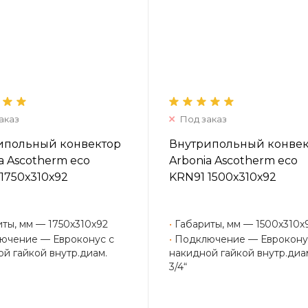
аказ
Под заказ
ипольный конвектор
Внутрипольный конве
a Ascotherm eco
Arbonia Ascotherm eco
1750х310х92
KRN91 1500х310х92
ты, мм — 1750х310х92
•
Габариты, мм — 1500х310х
ючение — Евроконус с
•
Подключение — Еврокону
й гайкой внутр.диам.
накидной гайкой внутр.диа
3/4“