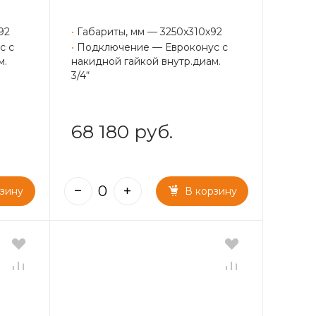
92
•
Габариты, мм — 3250х310х92
с с
•
Подключение — Евроконус с
м.
накидной гайкой внутр.диам.
3/4“
68 180 руб.
рзину
В корзину