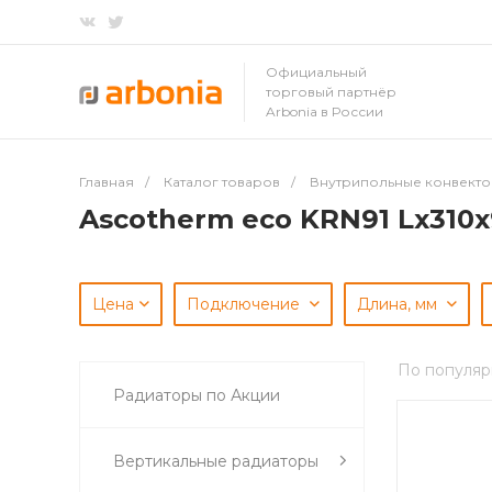
Официальный
торговый партнёр
Arbonia в России
Главная
/
Каталог товаров
/
Внутрипольные конвект
Ascotherm eco KRN91 Lх310
Цена
Подключение
Длина, мм
По популяр
Радиаторы по Акции
Вертикальные радиаторы