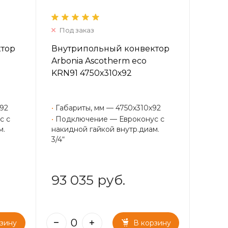
Под заказ
ктор
Внутрипольный конвектор
Arbonia Ascotherm eco
KRN91 4750х310х92
х92
•
Габариты, мм — 4750х310х92
с с
•
Подключение — Евроконус с
м.
накидной гайкой внутр.диам.
3/4“
93 035 руб.
рзину
В корзину