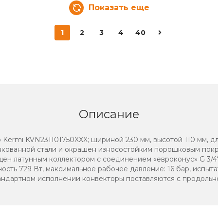
Показать еще
1
2
3
4
40
Описание
 Kermi KVN231101750XXX; шириной 230 мм, высотой 110 мм, д
инкованной стали и окрашен износостойким порошковым по
н латунным коллектором с соединением «евроконус» G 3/4‘
сть 729 Вт, максимальное рабочее давление: 16 бар, испыта
стандартном исполнении конвекторы поставляются с продоль