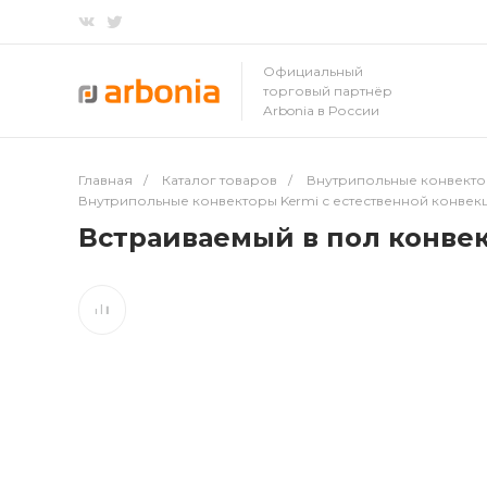
Официальный
торговый партнёр
Arbonia в России
Главная
/
Каталог товаров
/
Внутрипольные конвект
Внутрипольные конвекторы Kermi с естественной конвек
Встраиваемый в пол конвек