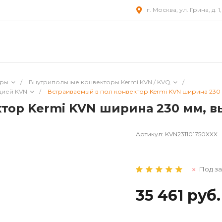
г. Москва, ул. Грина, д. 1
оры
/
Внутрипольные конвекторы Kermi KVN / KVQ
/
цией KVN
/
Встраиваемый в пол конвектор Kermi KVN ширина 230 мм
тор Kermi KVN ширина 230 мм, вы
Артикул:
KVN231101750XXX
Под за
35 461 руб.