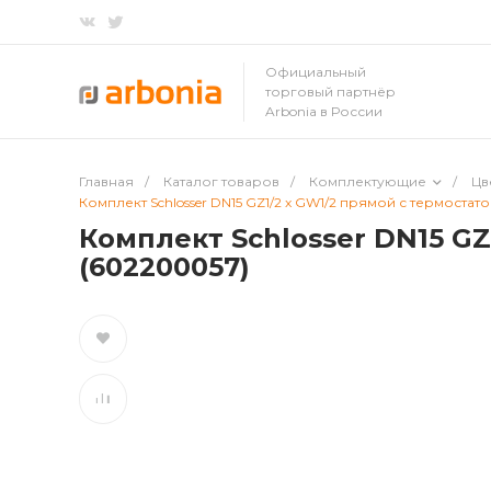
Официальный
торговый партнёр
Arbonia в России
Главная
/
Каталог товаров
/
Комплектующие
/
Цв
Комплект Schlosser DN15 GZ1/2 x GW1/2 прямой с термостат
Комплект Schlosser DN15 G
(602200057)