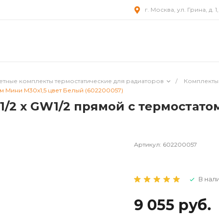
г. Москва, ул. Грина, д. 1
етные комплекты термостатические для радиаторов
/
Комплекты
ом Мини M30x1,5 цвет Белый (602200057)
Z1/2 x GW1/2 прямой с термостат
Артикул:
602200057
В нал
9 055 руб.