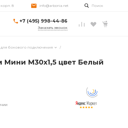
, корп. 8
info@arbonia.net
Поиск
+7 (495) 998-44-86
Заказать звонок
 для бокового подключения
/
ом Мини M30x1,5 цвет Белый
ичии