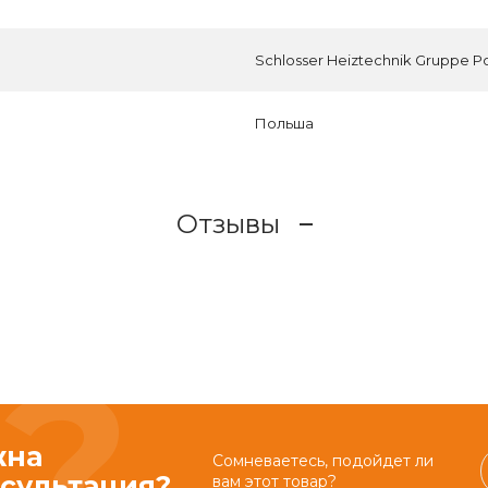
Schlosser Heiztechnik Gruppe Pol
Польша
Отзывы
жна
Сомневаетесь, подойдет ли
сультация?
вам этот товар?