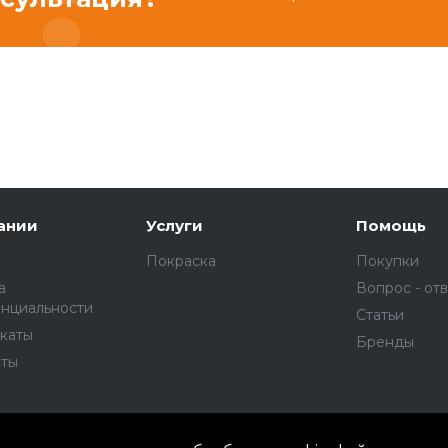
ании
Услуги
Помощь
Покраска
Покупки
а
Вопрос - от
нциальности
Статьи
каты
Бренды
ты