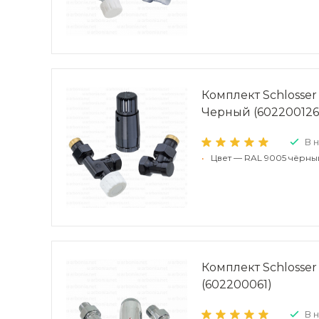
Комплект Schlosser
Черный (602200126 
В 
•
Цвет — RAL 9005 чёрны
Комплект Schlosser
(602200061)
В 