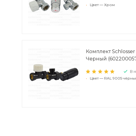
•
Цвет — Хром
Комплект Schlosser
Черный (602200057
В 
•
Цвет — RAL 9005 чёрны