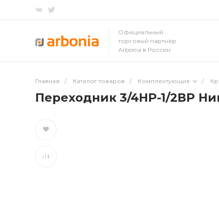
Официальный
торговый партнёр
Arbonia в России
Главная
/
Каталог товаров
/
Комплектующие
/
Кр
Переходник 3/4НР-1/2ВР Н