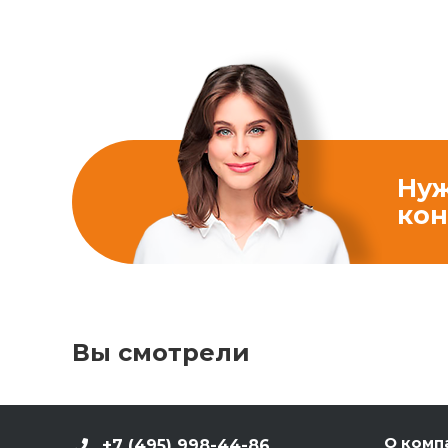
Ну
кон
Вы смотрели
О комп
+7 (495) 998-44-86