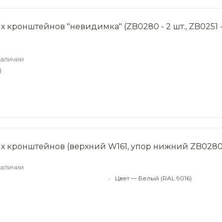
 кронштейнов "невидимка" (ZB0280 - 2 шт., ZB0251 - 
наличии
)
х кронштейнов (верхний W161, упор нижний ZB0280
наличии
•
Цвет — Белый (RAL 9016)