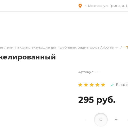
г. Москва, ул. Грина, д. 1
епления и комплектующие для трубчатых радиаторов Arbonia
/
П
икелированный
Артикул:
---
В нал
295 руб.
-
+