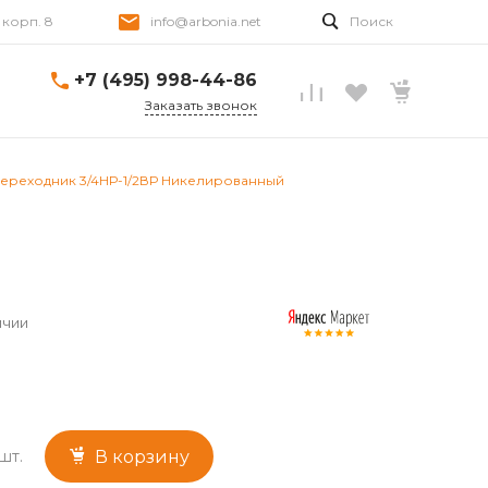
, корп. 8
info@arbonia.net
Поиск
+7 (495) 998-44-86
Заказать звонок
ереходник 3/4НР-1/2ВР Никелированный
ичии
шт.
В корзину