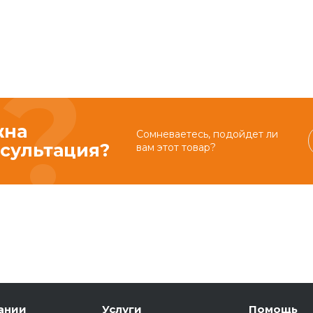
жна
Сомневаетесь, подойдет ли
сультация?
вам этот товар?
ании
Услуги
Помощь