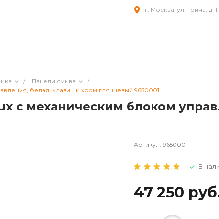
г. Москва, ул. Грина, д. 1
ника
/
Панели смыва
/
авления, белая, клавиши хром глянцевый 9650001
ux с механическим блоком управ
Артикул:
9650001
В нал
47 250 руб