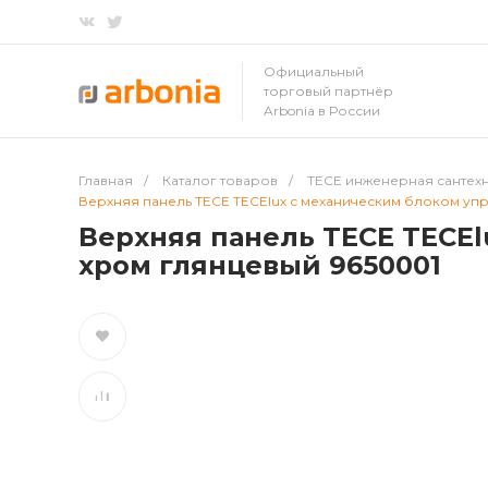
Официальный
торговый партнёр
Arbonia в России
Главная
/
Каталог товаров
/
TECE инженерная сантех
Верхняя панель TECE TECElux с механическим блоком упр
Верхняя панель TECE TECEl
хром глянцевый 9650001