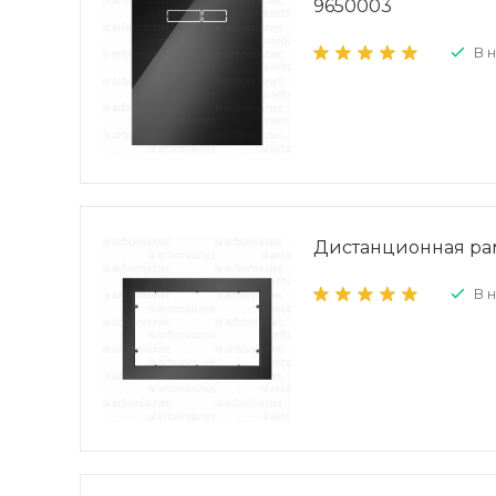
9650003
В 
Дистанционная рам
В 