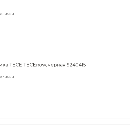
наличии
ка TECE TECEnow, черная 9240415
наличии