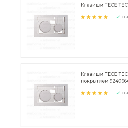
Клавиши TECE TECE
В 
Клавиши TECE TECE
покрытием 924066
В 