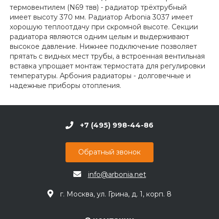
термовентилем (N69 твв) - радиатор трёхтрубный
имеет высоту 370 мм. Радиатор Arbonia 3037 имеет
хорошую теплоотдачу при скромной высоте. Секции
радиатора являются одним целым и выдерживают
высокое давление. Нижнее подключение позволяет
прятать с видных мест трубы, а встроенная вентильная
вставка упрощает монтаж термостата для регулировки
температуры. Арбония радиаторы - долговечные и
надежные приборы отопления.
+7 (495) 998-44-86
Обратный звонок
info@arbonia.net
г. Москва, ул. Грина, д. 1, корп. 8