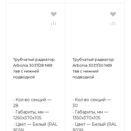
Трубчатый радиатор
Трубчатый радиатор
Arbonia 3037/28 N69
Arbonia 3037/30 N69
твв с нижней
твв с нижней
подводкой
подводкой
•
Кол-во секций —
•
Кол-во секций —
28
30
•
Габариты, мм —
•
Габариты, мм —
1260х370х105
1350х370х105
•
Цвет — Белый (RAL
•
Цвет — Белый (RAL
9016)
9016)