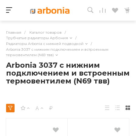
Главная
/
Каталог товаров
/
Трубчатые радиаторы Арбония
/
Радиаторы Arbonia с нижней подводкой
/
Arbonia 3037 с нижним подключением и встроенным
термовентилем (N69 твв)
Arbonia 3037 с нижним
подключением и встроенным
термовентилем (N69 твв)