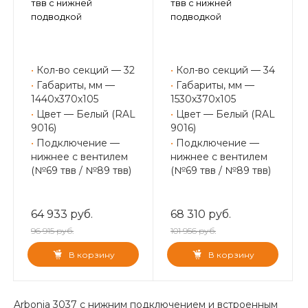
твв с нижней
твв с нижней
подводкой
подводкой
•
Кол-во секций — 32
•
Кол-во секций — 34
•
Габариты, мм —
•
Габариты, мм —
1440х370х105
1530х370х105
•
Цвет — Белый (RAL
•
Цвет — Белый (RAL
9016)
9016)
•
Подключение —
•
Подключение —
нижнее с вентилем
нижнее с вентилем
(№69 твв / №89 твв)
(№69 твв / №89 твв)
64 933 руб.
68 310 руб.
96 915 руб.
101 956 руб.
В корзину
В корзину
Arbonia 3037 с нижним подключением и встроенным