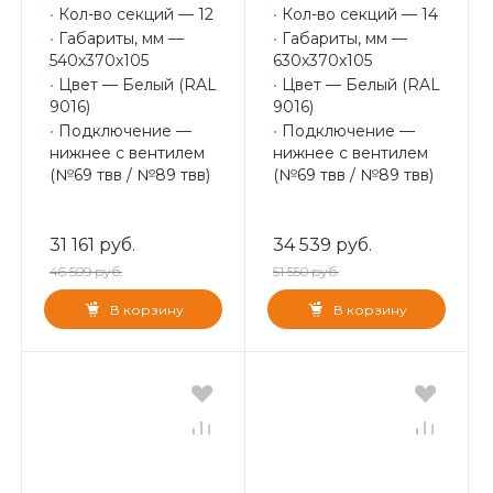
•
Кол-во секций — 12
•
Кол-во секций — 14
•
Габариты, мм —
•
Габариты, мм —
540х370х105
630х370х105
•
Цвет — Белый (RAL
•
Цвет — Белый (RAL
9016)
9016)
•
Подключение —
•
Подключение —
нижнее с вентилем
нижнее с вентилем
(№69 твв / №89 твв)
(№69 твв / №89 твв)
31 161 руб.
34 539 руб.
46 509 руб.
51 550 руб.
В корзину
В корзину