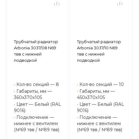
Трубчатый радиатор
Трубчатый радиатор
Arbonia 3037/08 N69
Arbonia 3037/10 N69
твв с нижней
твв с нижней
подводкой
подводкой
•
Кол-во секций — 8
•
Кол-во секций — 10
•
Габариты, мм —
•
Габариты, мм —
360х370х105
450х370х105
•
Цвет — Белый (RAL
•
Цвет — Белый (RAL
9016)
9016)
•
Подключение —
•
Подключение —
нижнее с вентилем
нижнее с вентилем
(№69 твв / №89 твв)
(№69 твв / №89 твв)