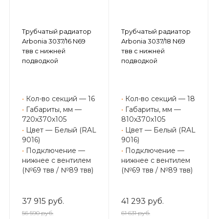
Трубчатый радиатор
Трубчатый радиатор
Arbonia 3037/16 N69
Arbonia 3037/18 N69
твв с нижней
твв с нижней
подводкой
подводкой
•
Кол-во секций — 16
•
Кол-во секций — 18
•
Габариты, мм —
•
Габариты, мм —
720х370х105
810х370х105
•
Цвет — Белый (RAL
•
Цвет — Белый (RAL
9016)
9016)
•
Подключение —
•
Подключение —
нижнее с вентилем
нижнее с вентилем
(№69 твв / №89 твв)
(№69 твв / №89 твв)
37 915 руб.
41 293 руб.
56 590 руб.
61 631 руб.