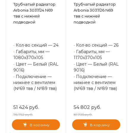
Трубчатый радиатор
Трубчатый радиатор
Arbonia 3037/24 N69
Arbonia 3037/26 N69
твв с нижней
твв с нижней
подводкой
подводкой
•
Кол-во секций — 24
•
Кол-во секций — 26
•
Габариты, мм —
•
Габариты, мм —
1080х370х105
1170х370х105
•
Цвет — Белый (RAL
•
Цвет — Белый (RAL
9016)
9016)
•
Подключение —
•
Подключение —
нижнее с вентилем
нижнее с вентилем
(№69 твв / №89 твв)
(№69 твв / №89 твв)
51 424 руб.
54 802 руб.
76 752 руб.
81 793 руб.
В корзину
В корзину