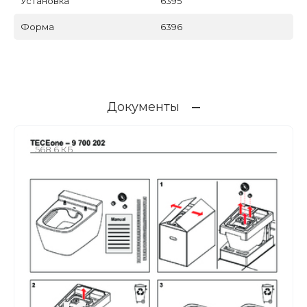
Установка
6395
Форма
6396
Документы
568.6 КБ