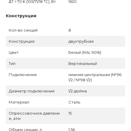
ΔT = 70 K (105/71/18 °C), Вт
1620
Конструкция
Кол-во секций
8
Конструкция
двухтрубная
Цвет
Белый (RAL 9016)
Тип
Вертикальный
Подключение
нижняя центральная (№96
1/2 / №98 1/2)
Диаметр подключения
1/2 дюйма
Материал
Сталь
Опрессовочное давлени
15
е, атм
Объем секции, л
1,56