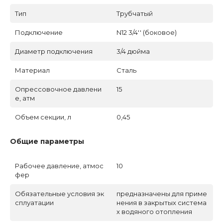
Тип
Трубчатый
Подключение
N12 3/4'' (боковое)
Диаметр подключения
3/4 дюйма
Материал
Сталь
Опрессовочное давлени
15
е, атм
Объем секции, л
0,45
Общие параметры
Рабочее давление, атмос
10
фер
Обязательные условия эк
предназначены для приме
сплуатации
нения в закрытых система
х водяного отопления