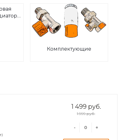
овая
диаторов
ia
Комплектующие
1 499 руб.
1 999 руб.
-
+
е)