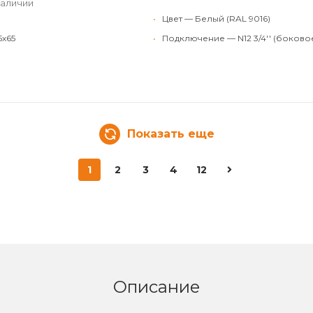
наличии
•
Цвет — Белый (RAL 9016)
5x65
•
Подключение — N12 3/4'' (боково
Показать еще
1
2
3
4
12
Описание