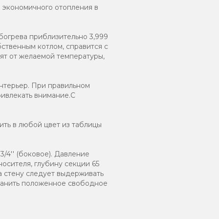
и экономичного отопления в
богрева приблизительно 3,999
ственным котлом, справится с
ят от желаемой температуры,
нтерьер. При правильном
ривлекать внимание.С
ть в любой цвет из таблицы
/4'' (боковое). Давление
носителя, глубину секции 65
а стену следует выдерживать
хранить положенное свободное