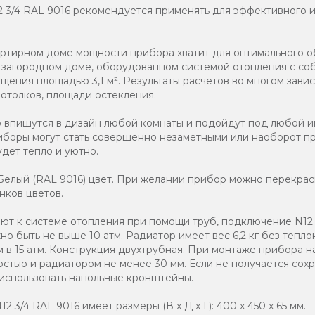
2 3/4 RAL 9016 рекомендуется применять для эффективного 
ртирном доме мощности прибора хватит для оптимального о
в загородном доме, оборудованном системой отопления с соб
ения площадью 3,1 м². Результаты расчетов во многом завис
потолков, площади остекления.
о впишутся в дизайн любой комнаты и подойдут под любой и
иборы могут стать совершенно незаметными или наоборот п
дет тепло и уютно.
елый (RAL 9016) цвет. При желании прибор можно перекраси
нков цветов.
т к системе отопления при помощи труб, подключение N12 3
о быть не выше 10 атм. Радиатор имеет вес 6,2 кг без тепло
 в 15 атм. Конструкция двухтрубная. При монтаже прибора н
стью и радиатором не менее 30 мм. Если не получается со
 использовать напольные кронштейны.
 3/4 RAL 9016 имеет размеры (В x Д x Г): 400 x 450 x 65 мм.