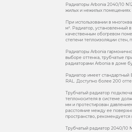
Радиаторы Arbonia 2040/10 N1
жилых и нежилых помещениях.
При использовании в многоква
м². Радиатор, установленный 
качественным обогревом помещ
степени теплоизоляции стен, 
Радиаторы Arbonia гармоничн
выборе оттенка, трубчатые пр
радиаторами Аrbonia в доме бу
Радиатор имеет стандартный Б
RAL. Доступно более 200 отте
Трубчатый радиатор подключаю
теплоносителя в системе должн
мм и протестирован давлением
расстояние между ее поверхно
пространство, рекомендуется
Трубчатый радиатор 2040/10 N12