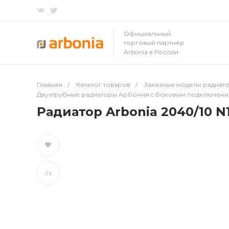
Официальный
торговый партнёр
Arbonia в России
Главная
/
Каталог товаров
/
Заказные модели радиато
Двухтрубные радиаторы Арбония c боковым подключен
Радиатор Arbonia 2040/10 N1