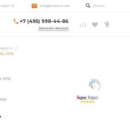
, корп. 8
info@arbonia.net
Поиск
+7 (495) 998-44-86
Заказать звонок
заказ
/
RAL 9016
L 9016
каз
.