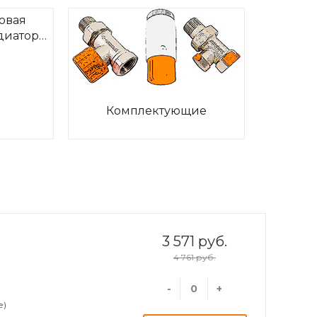
овая
диаторов
ia
Комплектующие
3 571 руб.
4 761 руб.
-
+
е)