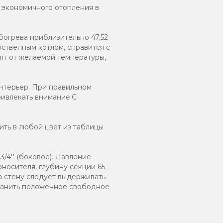
и экономичного отопления в
богрева приблизительно 47,52
ственным котлом, справится с
ят от желаемой температуры,
нтерьер. При правильном
ривлекать внимание.С
ть в любой цвет из таблицы
/4'' (боковое). Давление
оносителя, глубину секции 65
а стену следует выдерживать
хранить положенное свободное