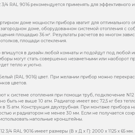
2 3/4 RAL 9016 рекомендуется применять для эффективного 
ртирном доме мощности прибора хватит для оптимального о
в загородном доме, оборудованном системой отопления с соб
ения площадью 36 м². Результаты расчетов во многом завис
потолков, площади остекления.
о впишутся в дизайн любой комнаты и подойдут под любой и
иборы могут стать совершенно незаметными или наоборот п
дет тепло и уютно.
елый (RAL 9016) цвет. При желании прибор можно перекраси
нков цветов.
т к системе отопления при помощи труб, подключение N12 3
о быть не выше 10 атм. Радиатор имеет вес 72,5 кг без тепл
 в 15 атм. Конструкция двухтрубная. При монтаже прибора н
стью и радиатором не менее 30 мм. Если не получается со
 использовать напольные кронштейны.
 3/4 RAL 9016 имеет размеры (В x Д x Г): 2000 x 1125 x 65 мм.