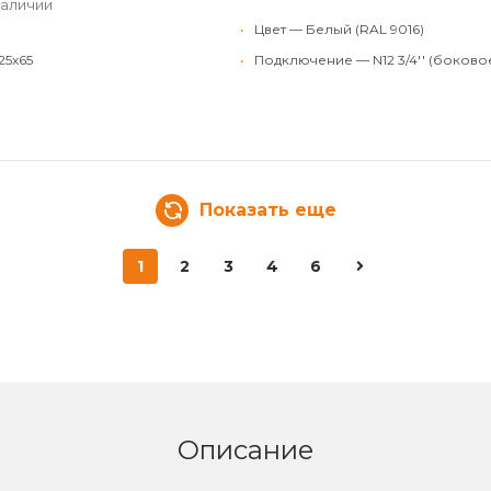
наличии
•
Цвет — Белый (RAL 9016)
25x65
•
Подключение — N12 3/4'' (боково
Показать еще
1
2
3
4
6
Описание