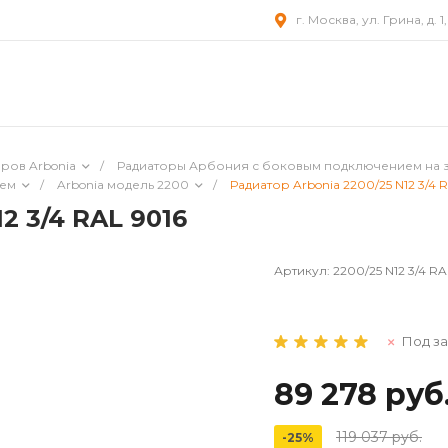
г. Москва, ул. Грина, д. 1
ров Arbonia
/
Радиаторы Арбония с боковым подключением на 
ием
/
Arbonia модель 2200
/
Радиатор Arbonia 2200/25 N12 3/4 
2 3/4 RAL 9016
Артикул:
2200/25 N12 3/4 RA
Под за
89 278 руб
119 037 руб.
-25%