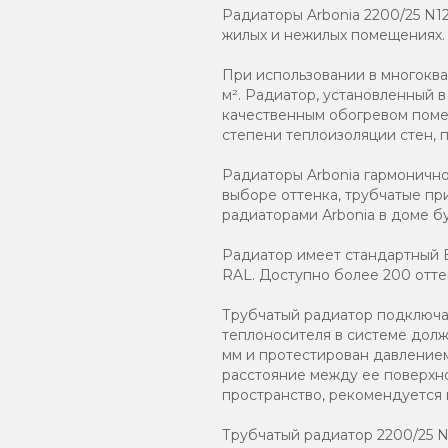
Радиаторы Arbonia 2200/25 N1
жилых и нежилых помещениях.
При использовании в многоква
м². Радиатор, установленный 
качественным обогревом помещ
степени теплоизоляции стен, 
Радиаторы Arbonia гармоничн
выборе оттенка, трубчатые пр
радиаторами Аrbonia в доме бу
Радиатор имеет стандартный Б
RAL. Доступно более 200 отте
Трубчатый радиатор подключаю
теплоносителя в системе должн
мм и протестирован давлением
расстояние между ее поверхно
пространство, рекомендуется
Трубчатый радиатор 2200/25 N12