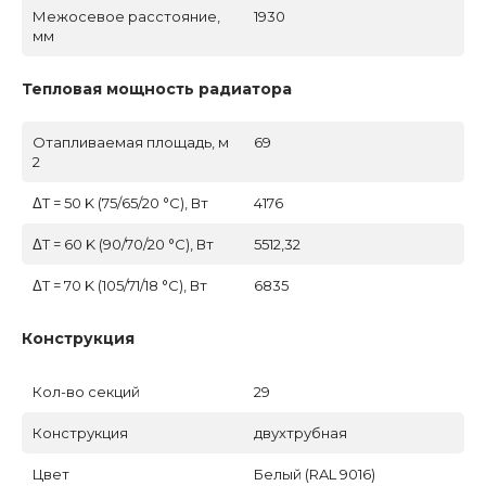
Межосевое расстояние,
1930
мм
Тепловая мощность радиатора
Отапливаемая площадь, м
69
2
ΔT = 50 K (75/65/20 °C), Вт
4176
ΔT = 60 K (90/70/20 °C), Вт
5512,32
ΔT = 70 K (105/71/18 °C), Вт
6835
Конструкция
Кол-во секций
29
Конструкция
двухтрубная
Цвет
Белый (RAL 9016)