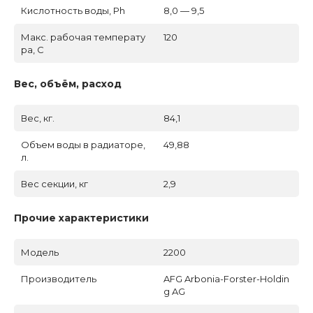
Кислотность воды, Ph
8,0 — 9,5
Макс. рабочая температу
120
ра, C
Вес, объём, расход
Вес, кг.
84,1
Объем воды в радиаторе,
49,88
л.
Вес секции, кг
2,9
Прочие характеристики
Модель
2200
Производитель
AFG Arbonia-Forster-Holdin
g AG