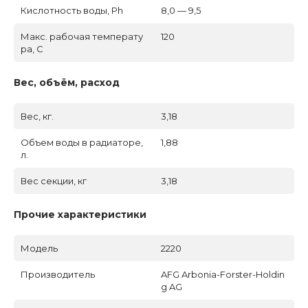
Кислотность воды, Ph
8,0 — 9,5
Макс. рабочая температу
120
ра, C
Вес, объём, расход
Вес, кг.
3,18
Объем воды в радиаторе,
1,88
л.
Вес секции, кг
3,18
Прочие характеристики
Модель
2220
Производитель
AFG Arbonia-Forster-Holdin
g AG