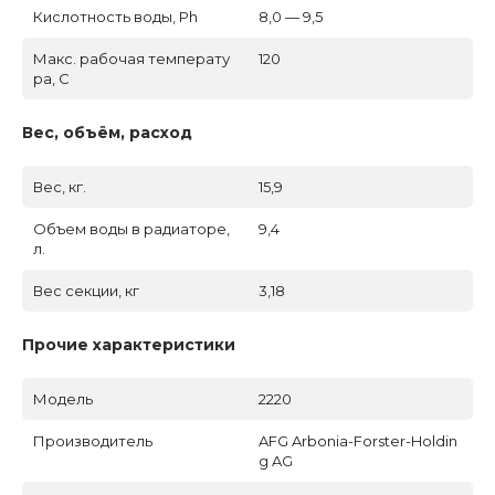
Кислотность воды, Ph
8,0 — 9,5
Макс. рабочая температу
120
ра, C
Вес, объём, расход
Вес, кг.
15,9
Объем воды в радиаторе,
9,4
л.
Вес секции, кг
3,18
Прочие характеристики
Модель
2220
Производитель
AFG Arbonia-Forster-Holdin
g AG