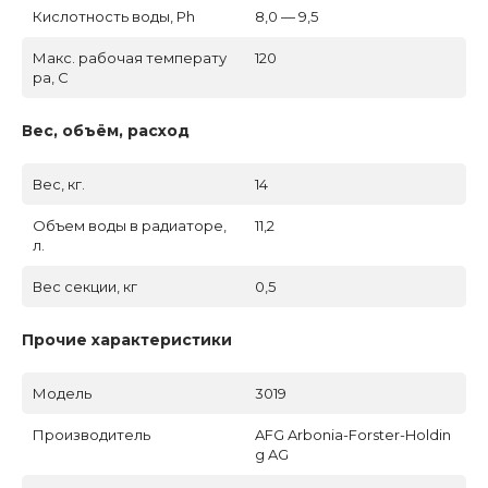
Кислотность воды, Ph
8,0 — 9,5
Макс. рабочая температу
120
ра, C
Вес, объём, расход
Вес, кг.
14
Объем воды в радиаторе,
11,2
л.
Вес секции, кг
0,5
Прочие характеристики
Модель
3019
Производитель
AFG Arbonia-Forster-Holdin
g AG