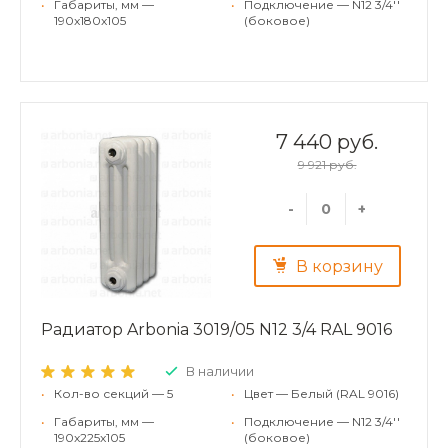
•
Габариты, мм —
•
Подключение — N12 3/4''
190x180x105
(боковое)
7 440 руб.
9 921 руб.
-
+
В корзину
Радиатор Arbonia 3019/05 N12 3/4 RAL 9016
В наличии
•
Кол-во секций — 5
•
Цвет — Белый (RAL 9016)
•
Габариты, мм —
•
Подключение — N12 3/4''
190x225x105
(боковое)