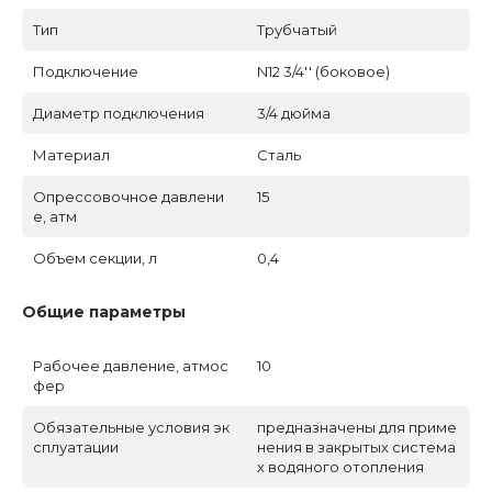
Тип
Трубчатый
Подключение
N12 3/4'' (боковое)
Диаметр подключения
3/4 дюйма
Материал
Сталь
Опрессовочное давлени
15
е, атм
Объем секции, л
0,4
Общие параметры
Рабочее давление, атмос
10
фер
Обязательные условия эк
предназначены для приме
сплуатации
нения в закрытых система
х водяного отопления