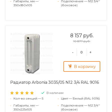
•
Габариты, мм —
•
Подключение — N12 3/4''
350x180x105
(боковое)
8 157 руб.
10 877 руб.
-
+
В корзину
Радиатор Arbonia 3035/05 N12 3/4 RAL 9016
В наличии
•
Кол-во секций — 5
•
Цвет — Белый (RAL 9016)
•
Габариты, мм —
•
Подключение — N12 3/4''
350x225x105
(боковое)