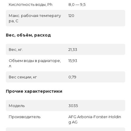
Кислотность воды, Ph
8,0 — 9,5
Макс. рабочая температу
120
ра, C
Вес, объём, расход
Вес, кг.
21,33
Объем воды в радиаторе,
15,93
л.
Вес секции, кг
0,79
Прочие характеристики
Модель
3035
Производитель
AFG Arbonia-Forster-Holdin
g AG