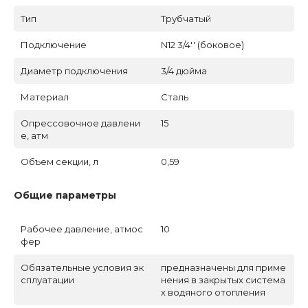
Тип
Трубчатый
Подключение
N12 3/4'' (боковое)
Диаметр подключения
3/4 дюйма
Материал
Сталь
Опрессовочное давлени
15
е, атм
Объем секции, л
0,59
Общие параметры
Рабочее давление, атмос
10
фер
Обязательные условия эк
предназначены для приме
сплуатации
нения в закрытых система
х водяного отопления