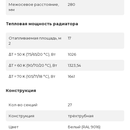
Межосевое расстояние,
280
мм
Тепловая мощность радиатора
Отапливаемая площадь, м
17
2
ΔT = 50 K (75/65/20 °C), Вт
1026
ΔT = 60 K (90/70/20 °C), Вт
1323,54
ΔT = 70 K (105/71/18 °C), Вт
1641
Конструкция
Кол-во секций
27
Конструкция
трёхтрубная
Цвет
Белый (RAL 9016)