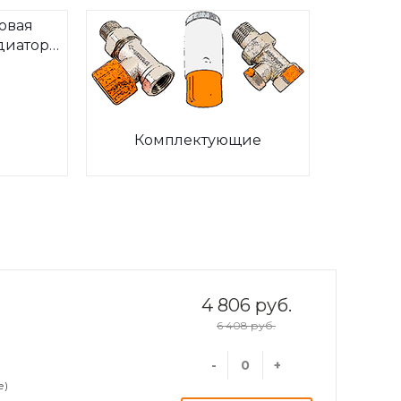
овая
диаторов
ia
Комплектующие
4 806 руб.
6 408 руб.
-
+
е)