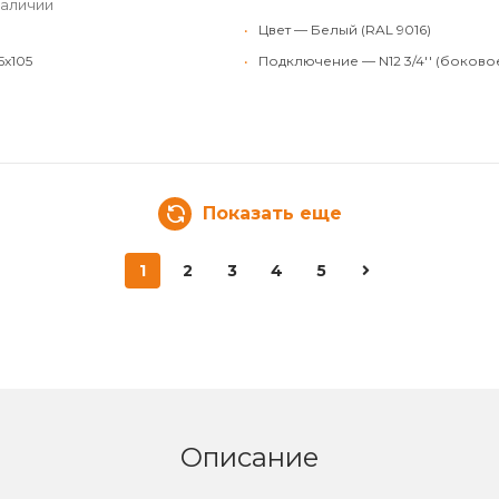
наличии
•
Цвет — Белый (RAL 9016)
5x105
•
Подключение — N12 3/4'' (боково
Показать еще
1
2
3
4
5
Описание