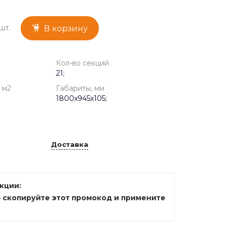
шт.
В корзину
Кол-во секций
21;
 м2
Габариты, мм
1800x945x105;
Доставка
акции:
— скопируйте этот промокод и примените