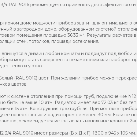
2 3/4 RAL 9016 рекомендуется применять для эффективного и
артирном доме мощности прибора хватит для оптимального 
вленный в загородном доме, оборудованном системой отоплен
гревом помещения площадью 36,33 м². Результаты расчетов в
оляции стен, потолков, площади остекления.
о впишутся в дизайн любой комнаты и подойдут под любой и
иборы могут стать совершенно незаметными или наоборот п
дет тепло и уютно.
елый (RAL 9016) цвет. При желании прибор можно перекраси
нков цветов.
т к системе отопления при помощи труб, подключение N12 3
о быть не выше 10 атм. Радиатор имеет вес 72,03 кг без те
нием в 15 атм. Конструкция трёхтрубная. При монтаже прибор
 ее поверхностью и радиатором не менее 30 мм. Если не по
анство, рекомендуется использовать напольные кронштейны
 3/4 RAL 9016 имеет размеры (В x Д x Г): 1800 x 945 x 105 мм.