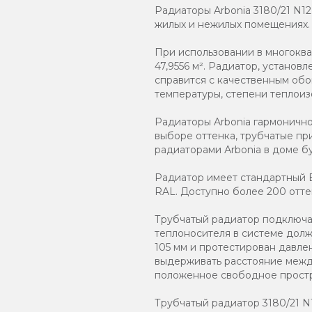
Радиаторы Arbonia 3180/21 N1
жилых и нежилых помещениях.
При использовании в многокв
47,9556 м². Радиатор, устано
справится с качественным обо
температуры, степени теплоиз
Радиаторы Arbonia гармоничн
выборе оттенка, трубчатые пр
радиаторами Аrbonia в доме бу
Радиатор имеет стандартный Б
RAL. Доступно более 200 отте
Трубчатый радиатор подключаю
теплоносителя в системе должн
105 мм и протестирован давле
выдерживать расстояние между
положенное свободное простр
Трубчатый радиатор 3180/21 N12