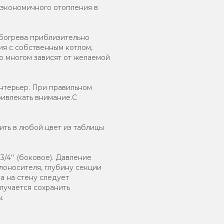
 экономичного отопления в
обогрева приблизительно
ия с собственным котлом,
о многом зависят от желаемой
нтерьер. При правильном
ривлекать внимание.С
ть в любой цвет из таблицы
/4'' (боковое). Давление
плоносителя, глубину секции
а на стену следует
лучается сохранить
.