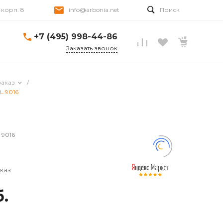
, корп. 8
info@arbonia.net
Поиск
+7 (495) 998-44-86
Заказать звонок
заказ
/
L 9016
 9016
каз
б.