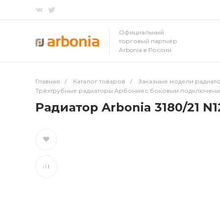
Официальный
торговый партнёр
Arbonia в России
Главная
/
Каталог товаров
/
Заказные модели радиато
Трёхтрубные радиаторы Арбония c боковым подключен
Радиатор Arbonia 3180/21 N1