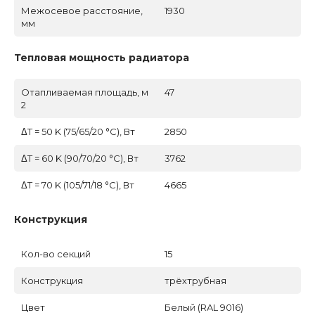
Межосевое расстояние,
1930
мм
Тепловая мощность радиатора
Отапливаемая площадь, м
47
2
ΔT = 50 K (75/65/20 °C), Вт
2850
ΔT = 60 K (90/70/20 °C), Вт
3762
ΔT = 70 K (105/71/18 °C), Вт
4665
Конструкция
Кол-во секций
15
Конструкция
трёхтрубная
Цвет
Белый (RAL 9016)