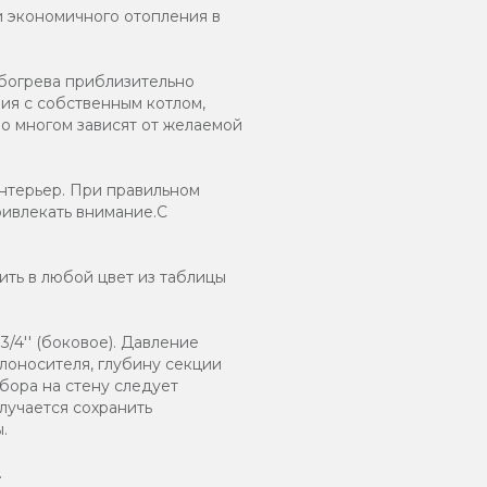
и экономичного отопления в
обогрева приблизительно
ия с собственным котлом,
во многом зависят от желаемой
нтерьер. При правильном
ривлекать внимание.С
ть в любой цвет из таблицы
/4'' (боковое). Давление
плоносителя, глубину секции
бора на стену следует
лучается сохранить
.
.