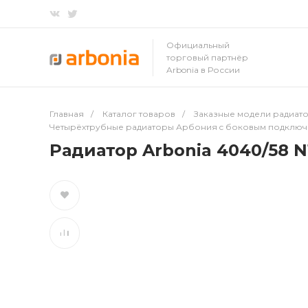
Официальный
торговый партнёр
Arbonia в России
Главная
/
Каталог товаров
/
Заказные модели радиато
Четырёхтрубные радиаторы Арбония c боковым подклю
Радиатор Arbonia 4040/58 N1