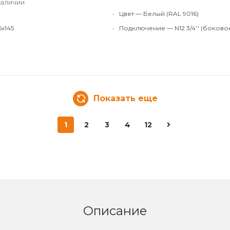
наличии
•
Цвет — Белый (RAL 9016)
x145
•
Подключение — N12 3/4'' (боково
Показать еще
1
2
3
4
12
Описание