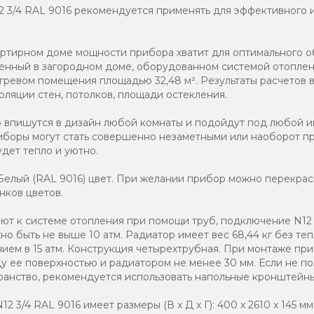
2 3/4 RAL 9016 рекомендуется применять для эффективного 
артирном доме мощности прибора хватит для оптимального 
вленный в загородном доме, оборудованном системой отоплен
гревом помещения площадью 32,48 м². Результаты расчетов 
оляции стен, потолков, площади остекления.
о впишутся в дизайн любой комнаты и подойдут под любой и
иборы могут стать совершенно незаметными или наоборот п
дет тепло и уютно.
елый (RAL 9016) цвет. При желании прибор можно перекраси
нков цветов.
т к системе отопления при помощи труб, подключение N12 3
о быть не выше 10 атм. Радиатор имеет вес 68,44 кг без те
нием в 15 атм. Конструкция четырехтрубная. При монтаже при
 ее поверхностью и радиатором не менее 30 мм. Если не по
анство, рекомендуется использовать напольные кронштейны
 3/4 RAL 9016 имеет размеры (В x Д x Г): 400 x 2610 x 145 мм