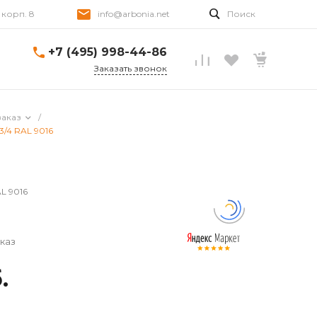
, корп. 8
info@arbonia.net
Поиск
+7 (495) 998-44-86
Заказать звонок
заказ
/
3/4 RAL 9016
AL 9016
каз
.