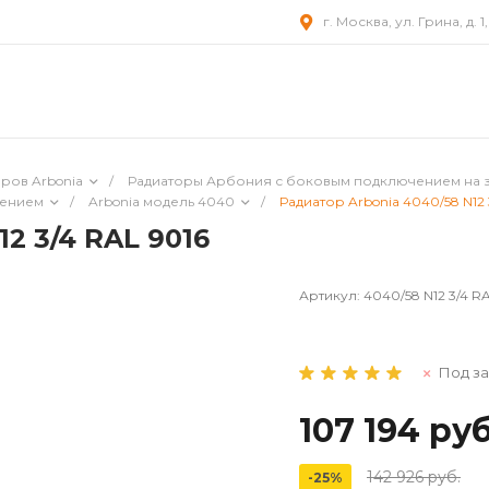
г. Москва, ул. Грина, д. 1
ров Arbonia
/
Радиаторы Арбония с боковым подключением на 
чением
/
Arbonia модель 4040
/
Радиатор Arbonia 4040/58 N12 
2 3/4 RAL 9016
Артикул:
4040/58 N12 3/4 R
Под за
107 194 руб
142 926 руб.
-25%