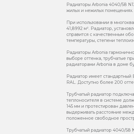
Радиаторы Arbonia 4040/58 N1
жилых и нежилых помещениях.
При использовании в многокв
41,8992 м². Радиатор, устано
справится с качественным обо
температуры, степени теплоиз
Радиаторы Arbonia гармоничн
выборе оттенка, трубчатые пр
радиаторами Аrbonia в доме бу
Радиатор имеет стандартный Б
RAL. Доступно более 200 отте
Трубчатый радиатор подключаю
теплоносителя в системе должн
145 мм и протестирован давле
выдерживать расстояние между
положенное свободное простр
Трубчатый радиатор 4040/58 N12