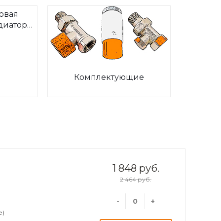
овая
диаторов
ia
Комплектующие
1 848 руб.
2 464 руб.
-
+
е)