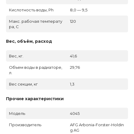
Кислотность воды, Ph
8,0 — 9,5
Макс. рабочая температу
120
ра, C
Вес, объём, расход
Вес, кг.
41,6
Объем воды в радиаторе,
29,76
л.
Вес секции, кг
1,3
Прочие характеристики
Модель
4045
Производитель
AFG Arbonia-Forster-Holdin
g AG