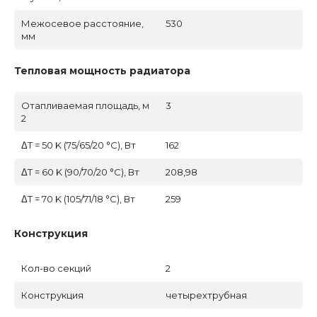
Межосевое расстояние,
530
мм
Тепловая мощность радиатора
Отапливаемая площадь, м
3
2
ΔT = 50 K (75/65/20 °C), Вт
162
ΔT = 60 K (90/70/20 °C), Вт
208,98
ΔT = 70 K (105/71/18 °C), Вт
259
Конструкция
Кол-во секций
2
Конструкция
четырехтрубная