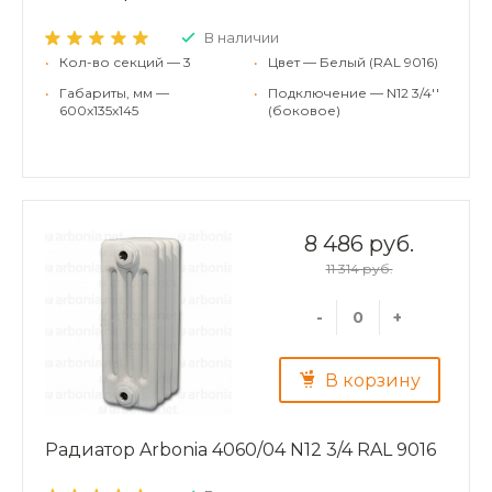
В наличии
•
Кол-во секций — 3
•
Цвет — Белый (RAL 9016)
•
Габариты, мм —
•
Подключение — N12 3/4''
600x135x145
(боковое)
8 486 руб.
11 314 руб.
-
+
В корзину
Радиатор Arbonia 4060/04 N12 3/4 RAL 9016