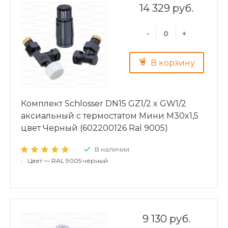
14 329 руб.
-
+
В корзину
Комплект Schlosser DN15 GZ1/2 x GW1/2
аксиальный с термостатом Мини M30x1,5
цвет Черный (602200126 Ral 9005)
В наличии
•
Цвет — RAL 9005 чёрный
9 130 руб.