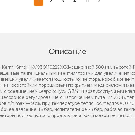
1
2
3
4
11
Описание
 Kermi GmbH KVQ301102250XXM; шириной 300 мм, высотой 11
нащенные тангенциальными вентиляторами для увеличения к
векции увеличивается мощность конвектора, короб конвект
ен износостойким порошковым покрытием, медно-алюминие
 с соединением «евроконус» G 3/4‘‘ и воздухоспускным клап
оцессорное регулирование с напряжением питания 220В, те
ов n/n max — 50%, при температуре теплоносителя 90/70 °C
бочее давление: 16 бар, испытательное 25 бар, рабочая темпе
екторы поставляются с продольной алюминиевой решеткой.