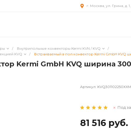
г. Москва, ул. Грина, д. 1
оры
/
Внутрипольные конвекторы Kermi KVN / KVQ
/
векцией KVQ
/
Встраиваемый в пол конвектор Kermi GmbH KVQ шир
тор Kermi GmbH KVQ ширина 300 
Артикул:
KVQ301102250XX
Под за
81 516 руб.