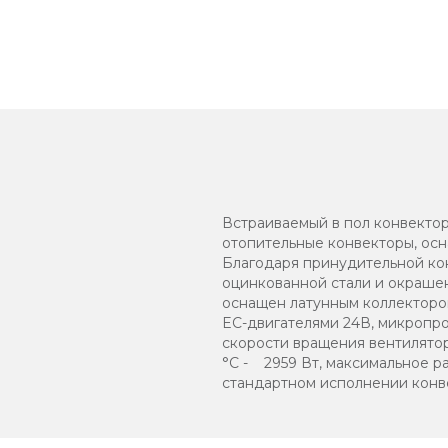
Встраиваемый в пол конвектор
отопительные конвекторы, ос
Благодаря принудительной кон
оцинкованной стали и окраш
оснащен латунным коллектором
EC-двигателями 24В, микропр
скорости вращения вентилятор
°C - 2959 Вт, максимальное ра
стандартном исполнении конв