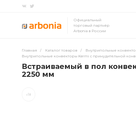
Официальный
торговый партнёр
Arbonia в России
Главная
/
Каталог товаров
/
Внутрипольные конвект
Внутрипольные конвекторы Kermi с принудительной кон
Встраиваемый в пол конвек
2250 мм