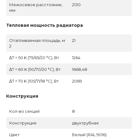
Межосевое расстояние,
2130
мм
Тепловая мощность радиатора
Отапливаемая площадь, м
21
2
ΔT = 50 K (75/65/20 °C), Вт
1264
ΔT = 60 K (90/70/20 °C), Вт
1668,48
ΔT = 70 K (105/71/18 °C), Вт
2069
Конструкция
Кол-во секций
8
Конструкция
двухтрубная
Цвет
Белый (RAL 9016)