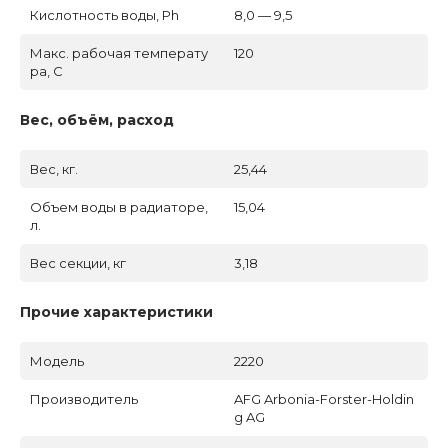
Кислотность воды, Ph
8,0 — 9,5
Макс. рабочая температу
120
ра, C
Вес, объём, расход
Вес, кг.
25,44
Объем воды в радиаторе,
15,04
л.
Вес секции, кг
3,18
Прочие характеристики
Модель
2220
Производитель
AFG Arbonia-Forster-Holdin
g AG