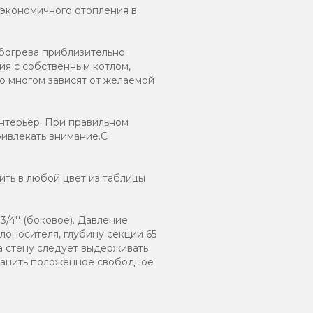
 экономичного отопления в
обогрева приблизительно
ия с собственным котлом,
о многом зависят от желаемой
нтерьер. При правильном
ривлекать внимание.С
ть в любой цвет из таблицы
/4'' (боковое). Давление
лоносителя, глубину секции 65
а стену следует выдерживать
хранить положенное свободное