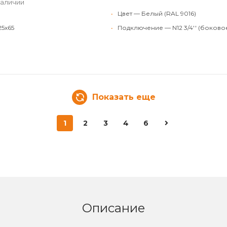
наличии
•
Цвет — Белый (RAL 9016)
25x65
•
Подключение — N12 3/4'' (боково
Показать еще
1
2
3
4
6
Описание