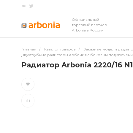
Официальный
торговый партнёр
Arbonia в России
Главная
/
Каталог товаров
/
Заказные модели радиато
Двухтрубные радиаторы Арбония c боковым подключен
Радиатор Arbonia 2220/16 N1