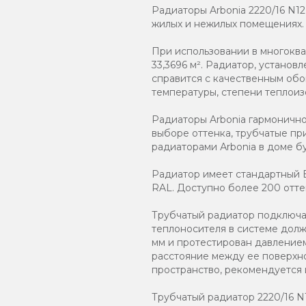
Радиаторы Arbonia 2220/16 N1
жилых и нежилых помещениях.
При использовании в многокв
33,3696 м². Радиатор, устано
справится с качественным обо
температуры, степени теплоиз
Радиаторы Arbonia гармоничн
выборе оттенка, трубчатые пр
радиаторами Аrbonia в доме бу
Радиатор имеет стандартный Б
RAL. Доступно более 200 отте
Трубчатый радиатор подключаю
теплоносителя в системе должн
мм и протестирован давлением
расстояние между ее поверхно
пространство, рекомендуется
Трубчатый радиатор 2220/16 N12