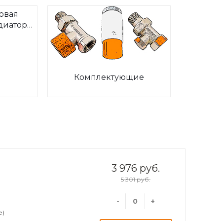
овая
диаторов
ia
Комплектующие
3 976 руб.
5 301 руб.
-
+
е)