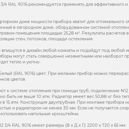
2 3/4 RAL 9016 рекомендуется применять для эффективного и
артирном доме мощности прибора хватит для оптимального 
вленный в загородном доме, оборудованном системой отоплен
гревом помещения площадью 25,28 м². Результаты расчетов в
оляции стен, потолков, площади остекления.
о впишутся в дизайн любой комнаты и подойдут под любой и
иборы могут стать совершенно незаметными или наоборот п
дет тепло и уютно.
елый (RAL 9016) цвет. При желании прибор можно перекраси
нков цветов.
т к системе отопления при помощи труб, подключение N12 3
о быть не выше 10 атм. Радиатор имеет вес 50,88 кг без теп
 в 15 атм. Конструкция двухтрубная. При монтаже прибора н
стью и радиатором не менее 30 мм. Если не получается со
 использовать напольные кронштейны.
 3/4 RAL 9016 имеет размеры (В x Д x Г): 2200 x 720 x 65 мм.