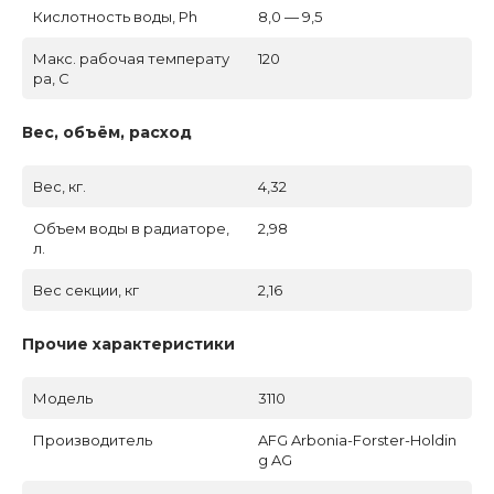
Кислотность воды, Ph
8,0 — 9,5
Макс. рабочая температу
120
ра, C
Вес, объём, расход
Вес, кг.
4,32
Объем воды в радиаторе,
2,98
л.
Вес секции, кг
2,16
Прочие характеристики
Модель
3110
Производитель
AFG Arbonia-Forster-Holdin
g AG