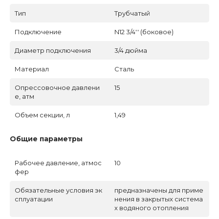
Тип
Трубчатый
Подключение
N12 3/4'' (боковое)
Диаметр подключения
3/4 дюйма
Материал
Сталь
Опрессовочное давлени
15
е, атм
Объем секции, л
1,49
Общие параметры
Рабочее давление, атмос
10
фер
Обязательные условия эк
предназначены для приме
сплуатации
нения в закрытых система
х водяного отопления