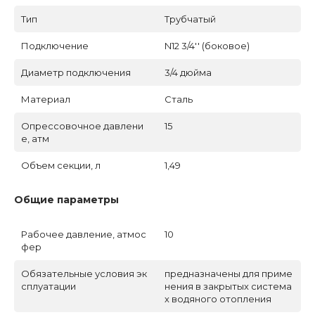
Тип
Трубчатый
Подключение
N12 3/4'' (боковое)
Диаметр подключения
3/4 дюйма
Материал
Сталь
Опрессовочное давлени
15
е, атм
Объем секции, л
1,49
Общие параметры
Рабочее давление, атмос
10
фер
Обязательные условия эк
предназначены для приме
сплуатации
нения в закрытых система
х водяного отопления