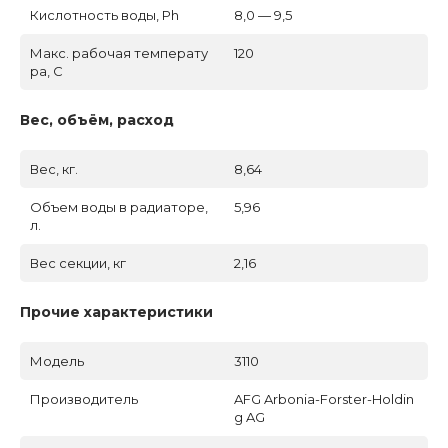
Кислотность воды, Ph
8,0 — 9,5
Макс. рабочая температу
120
ра, C
Вес, объём, расход
Вес, кг.
8,64
Объем воды в радиаторе,
5,96
л.
Вес секции, кг
2,16
Прочие характеристики
Модель
3110
Производитель
AFG Arbonia-Forster-Holdin
g AG