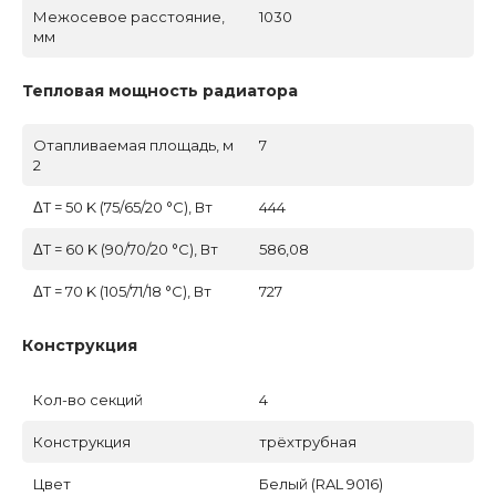
Межосевое расстояние,
1030
мм
Тепловая мощность радиатора
Отапливаемая площадь, м
7
2
ΔT = 50 K (75/65/20 °C), Вт
444
ΔT = 60 K (90/70/20 °C), Вт
586,08
ΔT = 70 K (105/71/18 °C), Вт
727
Конструкция
Кол-во секций
4
Конструкция
трёхтрубная
Цвет
Белый (RAL 9016)