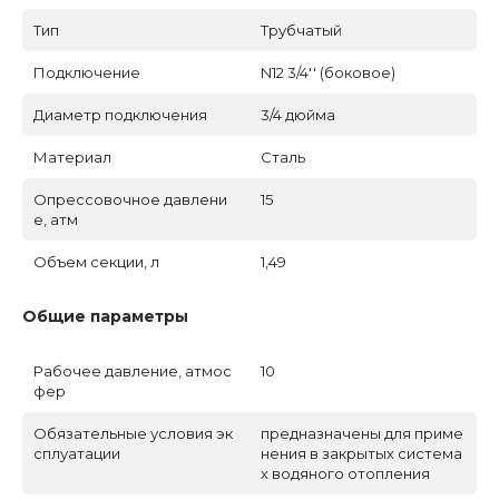
Тип
Трубчатый
Подключение
N12 3/4'' (боковое)
Диаметр подключения
3/4 дюйма
Материал
Сталь
Опрессовочное давлени
15
е, атм
Объем секции, л
1,49
Общие параметры
Рабочее давление, атмос
10
фер
Обязательные условия эк
предназначены для приме
сплуатации
нения в закрытых система
х водяного отопления