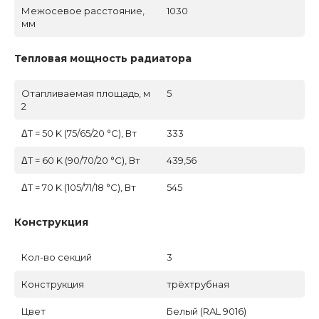
Межосевое расстояние,
1030
мм
Тепловая мощность радиатора
Отапливаемая площадь, м
5
2
ΔT = 50 K (75/65/20 °C), Вт
333
ΔT = 60 K (90/70/20 °C), Вт
439,56
ΔT = 70 K (105/71/18 °C), Вт
545
Конструкция
Кол-во секций
3
Конструкция
трёхтрубная
Цвет
Белый (RAL 9016)