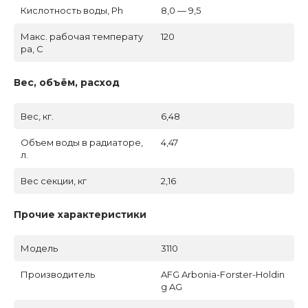
Кислотность воды, Ph
8,0 — 9,5
Макс. рабочая температу
120
ра, C
Вес, объём, расход
Вес, кг.
6,48
Объем воды в радиаторе,
4,47
л.
Вес секции, кг
2,16
Прочие характеристики
Модель
3110
Производитель
AFG Arbonia-Forster-Holdin
g AG