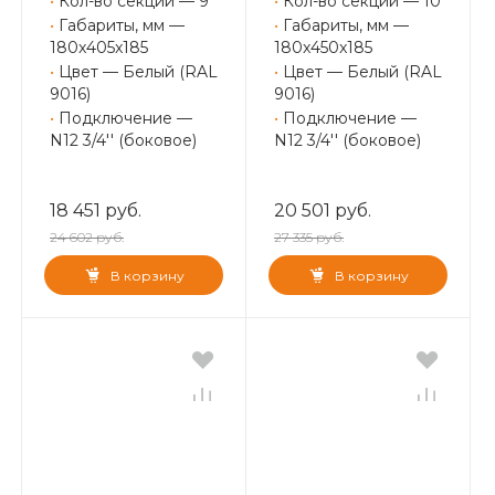
•
Кол-во секций — 9
•
Кол-во секций — 10
•
Габариты, мм —
•
Габариты, мм —
180x405x185
180x450x185
•
Цвет — Белый (RAL
•
Цвет — Белый (RAL
9016)
9016)
•
Подключение —
•
Подключение —
N12 3/4'' (боковое)
N12 3/4'' (боковое)
18 451 руб.
20 501 руб.
24 602 руб.
27 335 руб.
В корзину
В корзину