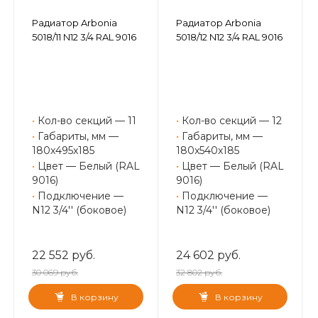
Радиатор Arbonia
Радиатор Arbonia
5018/11 N12 3/4 RAL 9016
5018/12 N12 3/4 RAL 9016
•
Кол-во секций — 11
•
Кол-во секций — 12
•
Габариты, мм —
•
Габариты, мм —
180x495x185
180x540x185
•
Цвет — Белый (RAL
•
Цвет — Белый (RAL
9016)
9016)
•
Подключение —
•
Подключение —
N12 3/4'' (боковое)
N12 3/4'' (боковое)
22 552 руб.
24 602 руб.
30 069 руб.
32 802 руб.
В корзину
В корзину