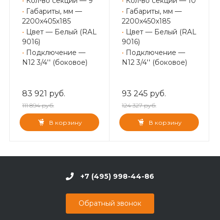
•
Кол-во секций — 9
•
Кол-во секций — 10
•
Габариты, мм —
•
Габариты, мм —
2200x405x185
2200x450x185
•
Цвет — Белый (RAL
•
Цвет — Белый (RAL
9016)
9016)
•
Подключение —
•
Подключение —
N12 3/4'' (боковое)
N12 3/4'' (боковое)
83 921 руб.
93 245 руб.
111 894 руб.
124 327 руб.
В корзину
В корзину
+7 (495) 998-44-86
Обратный звонок