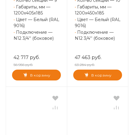
•
Кол-во секций — 9
•
Кол-во секций — 10
•
Габариты, мм —
•
Габариты, мм —
1200x405x185
1200x450x185
•
Цвет — Белый (RAL
•
Цвет — Белый (RAL
9016)
9016)
•
Подключение —
•
Подключение —
N12 3/4'' (боковое)
N12 3/4'' (боковое)
42 717 руб.
47 463 руб.
56 956 руб.
63 284 руб.
В корзину
В корзину