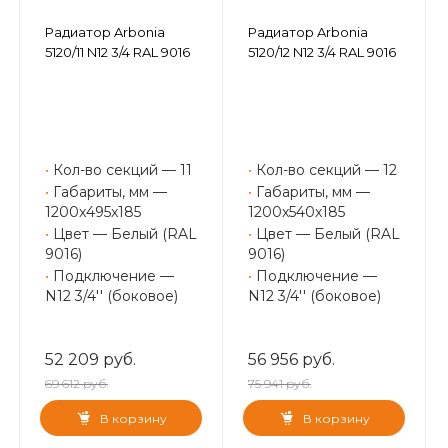
Радиатор Arbonia
Радиатор Arbonia
5120/11 N12 3/4 RAL 9016
5120/12 N12 3/4 RAL 9016
•
Кол-во секций — 11
•
Кол-во секций — 12
•
Габариты, мм —
•
Габариты, мм —
1200x495x185
1200x540x185
•
Цвет — Белый (RAL
•
Цвет — Белый (RAL
9016)
9016)
•
Подключение —
•
Подключение —
N12 3/4'' (боковое)
N12 3/4'' (боковое)
52 209 руб.
56 956 руб.
69 612 руб.
75 941 руб.
В корзину
В корзину